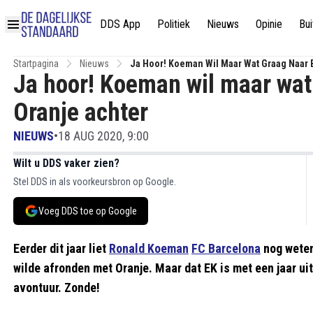
DDS App
Politiek
Nieuws
Opinie
Bui
Startpagina
Nieuws
Ja Hoor! Koeman Wil Maar Wat Graag Naar B
Ja hoor! Koeman wil maar wat 
Oranje achter
NIEUWS
•
18 AUG 2020, 9:00
Wilt u DDS vaker zien?
Stel DDS in als voorkeursbron op Google.
Voeg DDS toe op Google
Eerder dit jaar liet
Ronald Koeman
FC Barcelona
nog weten 
wilde afronden met Oranje. Maar dat EK is met een jaar uit
avontuur. Zonde!