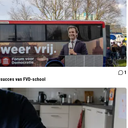
1
r succes van FVD-school