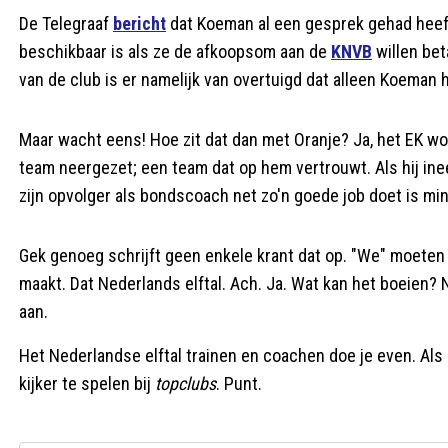
De Telegraaf
bericht
dat Koeman al een gesprek gehad heeft
beschikbaar is als ze de afkoopsom aan de
KNVB
willen bet
van de club is er namelijk van overtuigd dat alleen Koema
Maar wacht eens! Hoe zit dat dan met Oranje? Ja, het EK wo
team neergezet; een team dat op hem vertrouwt. Als hij inee
zijn opvolger als bondscoach net zo'n goede job doet is mi
Gek genoeg schrijft geen enkele krant dat op. "We" moete
maakt. Dat Nederlands elftal. Ach. Ja. Wat kan het boeien? 
aan.
Het Nederlandse elftal trainen en coachen doe je even. Als 
kijker te spelen bij
topclubs
. Punt.