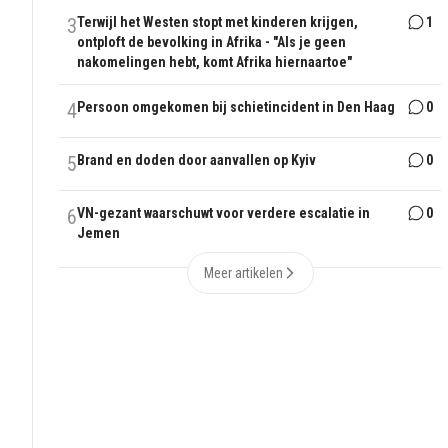
3
Terwijl het Westen stopt met kinderen krijgen,
1
ontploft de bevolking in Afrika - "Als je geen
nakomelingen hebt, komt Afrika hiernaartoe"
4
Persoon omgekomen bij schietincident in Den Haag
0
5
Brand en doden door aanvallen op Kyiv
0
6
VN-gezant waarschuwt voor verdere escalatie in
0
Jemen
Meer artikelen