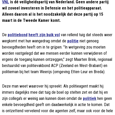
VNL
is dé veiligheidspartij van Nederland. Geen andere partij
wil zoveel investeren in Defensie en het politieapparaat.
Alleen daarom al is het noodzakelijk dat deze partij op 15
maart in de Tweede Kamer komt.
De
politiebond
heeft zijn buik vol
van rellend tuig dat steeds weer
wegkomt met hun wangedrag omdat de
politie
niet genoeg
bevoegdheden heeft om in te grijpen. "In wetgeving zou moeten
worden vastgelegd dat we mensen eerder kunnen verwijderen of
ergens de toegang kunnen ontzeggen," zegt Maarten Brink, regionaal
bestuurslid van politievakbond ACP (Zeeland en West-Brabant) en
politieman bij het team Weerijs (omgeving Etten-Leur en Breda).
Deze man weet waarover hij spreekt. Als politieagent maakt hij
immers dagelijks mee dat tuig de boel op stelten zet en dat hij en
zijn collega's er weinig aan kunnen doen omdat de
politiek
hen geen
enkele bevoegdheid geeft om daadwerkelijk in actie te komen. Dat
is ontzettend vervelend voor die agenten zelf, maar ook voor de hele