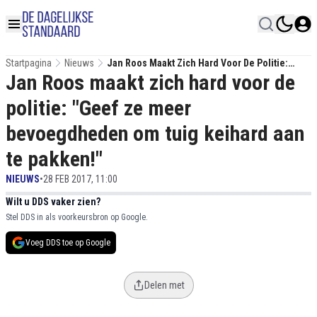
Startpagina
Nieuws
Jan Roos Maakt Zich Hard Voor De Politie:
Jan Roos maakt zich hard voor de
"Geef Ze Meer Bevoegdheden Om Tuig
Keihard Aan Te Pakken!"
politie: "Geef ze meer
bevoegdheden om tuig keihard aan
te pakken!"
NIEUWS
•
28 FEB 2017, 11:00
Wilt u DDS vaker zien?
Stel DDS in als voorkeursbron op Google.
Voeg DDS toe op Google
Delen met