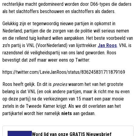
rechterlijke macht gedomineerd worden door D66-types die daders
als het slachtoffers beschouwen en slachtoffers als daders.
Gelukkig zijn er tegenwoordig nieuwe partijen in opkomst in
Nederland; partijen die de zorgen van de politie wél serieus nemen
en die rellend tuig keihard willen aanpakken. Het beste voorbeeld van
zo'n partij is VNL (VoorNederland) van lijsttrekker
Jan Roos
. VNL is
razendsnel dé veiligheidspartij van ons land geworden. Roos
bevestigt dat zelf maar weer eens op Twitter:
https://twitter.com/LavieJanRoos/status/836245831711879169
Roos heeft gelijk. En dit is
precies
waarom het van het grootste
belang is dat VNL (en ook andere partijen, maar ik richt me nu even
op deze partij) na de verkiezingen van 15 maart een paar mooie
zetels in de Tweede Kamer krijgt. Als we dit overlaten aan het
partijkartel wordt hier namelijk
niets
aan gedaan.
Word lid van onze GRATIS Nieuwsbrief