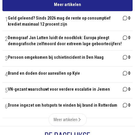
Meer artikelen
1
Geld geleend? Sinds 2026 mag de rente op consumptief
0
krediet maximaal 12 procent zijn
2
Demograaf Jan Latten luidt de noodklok: Europa pleegt
0
demografische zelfmoord door extreem lage geboortecijfers!
3
Persoon omgekomen bij schietincident in Den Haag
0
4
Brand en doden door aanvallen op Kyiv
0
5
VN-gezant waarschuwt voor verdere escalatie in Jemen
0
6
Drone ingezet om hotspots te vinden bij brand in Rotterdam
0
Meer artikelen