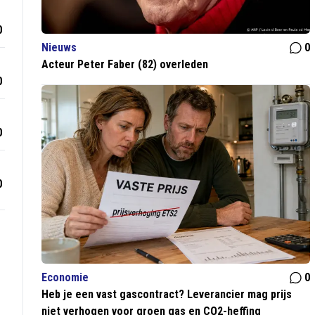
0
Nieuws
0
Acteur Peter Faber (82) overleden
0
0
0
Economie
0
Heb je een vast gascontract? Leverancier mag prijs
niet verhogen voor groen gas en CO2-heffing