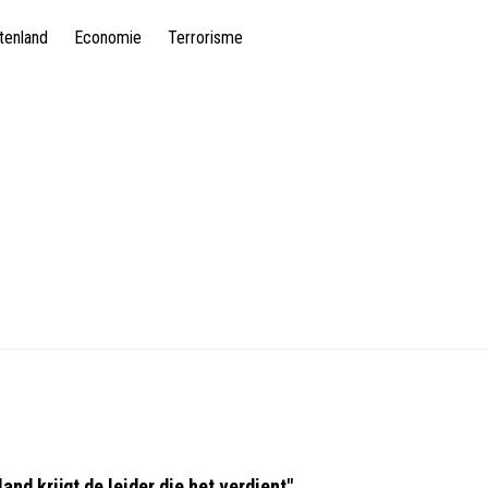
tenland
Economie
Terrorisme
and krijgt de leider die het verdient"