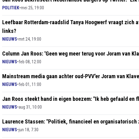
POLITIEK
•
mei 25, 19:00
Leefbaar Rotterdam-raadslid Tanya Hoogwerf vraagt zich a
links?
NIEUWS
•
mrt 24, 19:00
Column Jan Roos: 'Geen weg meer terug voor Joram van Klav
NIEUWS
•
feb 08, 12:00
Mainstream media gaan achter oud-PVV'er Joram van Klavere
NIEUWS
•
feb 01, 11:00
Jan Roos steekt hand in eigen boezem: "Ik heb gefaald en fl
NIEUWS
•
aug 31, 10:00
Laurence Stassen: "Politiek, financieel en organisatorisch 
NIEUWS
•
jun 18, 7:30