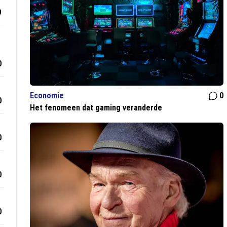
9
0
Economie
0
0
Het fenomeen dat gaming veranderde
0
0
0