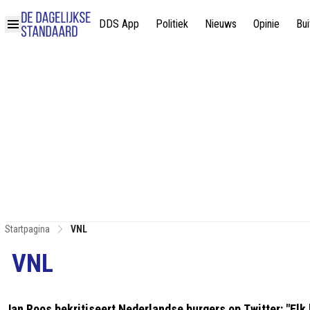
DDS App
Politiek
Nieuws
Opinie
Bui
Startpagina
VNL
VNL
Jan Roos bekritiseert Nederlandse burgers op Twitter: "Elk l