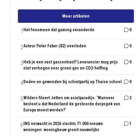
Meer artikelen
1
Het fenomeen dat gaming veranderde
0
2
Acteur Peter Faber (82) overleden
0
3
Heb je een vast gascontract? Leverancier mag prijs
0
niet verhogen voor groen gas en CO2-heffing
4
Doden en gewonden bij schietpartij op Thaise school
0
5
Wilders fileert Jetten om asielparadijs: ‘Wanneer
2
besloot u dat Nederland de gestoorde dorpsgek van
Europa moest worden?’
6
ING verwacht in 2026 slechts 71.000 nieuwe
1
woningen: woningbouw groeit nauwelijks