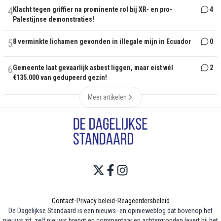
4
Klacht tegen griffier na prominente rol bij XR- en pro-
4
Palestijnse demonstraties!
5
8 verminkte lichamen gevonden in illegale mijn in Ecuador
0
6
Gemeente laat gevaarlijk asbest liggen, maar eist wél
2
€135.000 van gedupeerd gezin!
Meer artikelen
Contact
•
Privacy beleid
•
Reageerdersbeleid
De Dagelijkse Standaard is een nieuws- en opinieweblog dat bovenop het
nieuws zit, zelf nieuws brengt en commentaar en achtergronden levert bij het