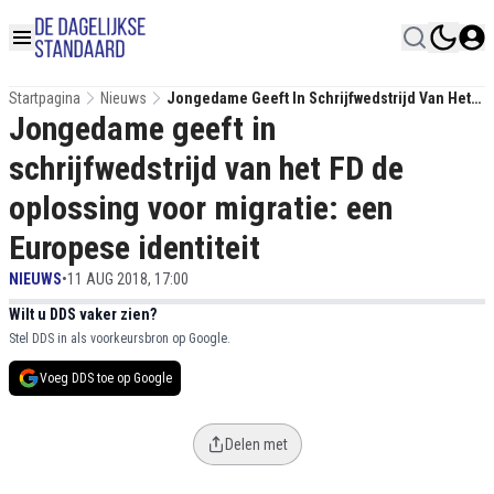
Startpagina
Nieuws
Jongedame Geeft In Schrijfwedstrijd Van Het
Jongedame geeft in
FD De Oplossing Voor Migratie: Een Europese
Identiteit
schrijfwedstrijd van het FD de
oplossing voor migratie: een
Europese identiteit
NIEUWS
•
11 AUG 2018, 17:00
Wilt u DDS vaker zien?
Stel DDS in als voorkeursbron op Google.
Voeg DDS toe op Google
Delen met