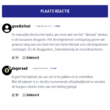
PLAATS REACTIE
goedisfout
17 juni 2026 om 10:57
+
39833
En natuurlijk electrische tanks, we moet wel om het " klimaat" denken
in de Europese deugunie. Het dieselgedreven oorlogstuig geven we
gewoon weg aan een land met een beter klimaat voor dieselgedreven
voertuigen. EU de deugpunten, Zwendelensky de moordmachines.
1
+
Antwoord
dageraad
17 juni 2026 om 8:38
+
77228
Ik geef het kabinet vier uur om in te pakken en te vertrekken.
Met dit kabinet is er slechts toenemende afhankelijkheid en worden
de burgers steeds meer aan een ketting gelegd.
5
+
Antwoord