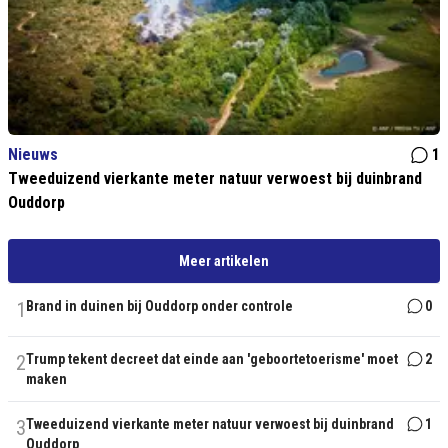
Nieuws
1
Tweeduizend vierkante meter natuur verwoest bij duinbrand
Ouddorp
Meer artikelen
1
Brand in duinen bij Ouddorp onder controle
0
2
Trump tekent decreet dat einde aan 'geboortetoerisme' moet
2
maken
3
Tweeduizend vierkante meter natuur verwoest bij duinbrand
1
Ouddorp