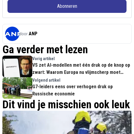
Abonneren
ANP
door
Ga verder met lezen
Vorig artikel
VS zet AI-modellen met één druk op de knop op
zwart: Waarom Europa nu vlijmscherp moet
ingrijpen
Volgend artikel
G7-leiders eens over verhogen druk op
Russische economie
Dit vind je misschien ook leuk