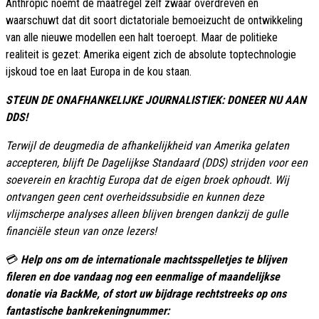
Anthropic noemt de maatregel zelf zwaar overdreven en
waarschuwt dat dit soort dictatoriale bemoeizucht de ontwikkeling
van alle nieuwe modellen een halt toeroept. Maar de politieke
realiteit is gezet: Amerika eigent zich de absolute toptechnologie
ijskoud toe en laat Europa in de kou staan.
STEUN DE ONAFHANKELIJKE JOURNALISTIEK: DONEER NU AAN
DDS!
Terwijl de deugmedia de afhankelijkheid van Amerika gelaten
accepteren, blijft De Dagelijkse Standaard (DDS) strijden voor een
soeverein en krachtig Europa dat de eigen broek ophoudt. Wij
ontvangen geen cent overheidssubsidie en kunnen deze
vlijmscherpe analyses alleen blijven brengen dankzij de gulle
financiële steun van onze lezers!
💳
Help ons om de internationale machtsspelletjes te blijven
fileren en doe vandaag nog een eenmalige of maandelijkse
donatie via BackMe, of stort uw bijdrage rechtstreeks op ons
fantastische bankrekeningnummer: