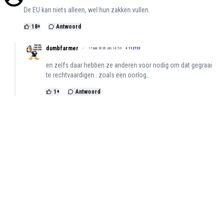
De EU kan niets alleen, wel hun zakken vullen.
18
+
Antwoord
dumbfarmer
17 juni 2026 om 14:53
+
112723
en zelfs daar hebben ze anderen voor nodig om dat gegraai
te rechtvaardigen.. zoals een oorlog..
1
+
Antwoord