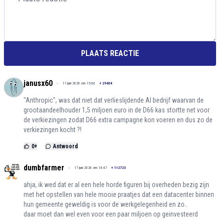
PLAATS REACTIE
janusx60
17 juni 2026 om 15:06
+
29404
"Anthropic", was dat niet dat verlieslijdende AI bedrijf waarvan de
grootaandeelhouder 1,5 miljoen euro in de D66 kas stortte net voor
de verkiezingen zodat D66 extra campagne kon voeren en dus zo de
verkiezingen kocht ?!
0
+
Antwoord
dumbfarmer
17 juni 2026 om 14:47
+
112723
ahja, ik wed dat er al een hele horde figuren bij overheden bezig zijn
met het opstellen van hele mooie praatjes dat een datacenter binnen
hun gemeente geweldig is voor de werkgelegenheid en zo..
daar moet dan wel even voor een paar miljoen op geinvesteerd