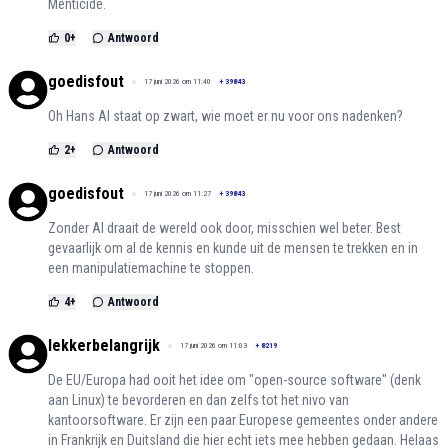
Menticide.
0
+
Antwoord
goedisfout
17 juni 2026 om 11:40
+
39843
Oh Hans AI staat op zwart, wie moet er nu voor ons nadenken?
2
+
Antwoord
goedisfout
17 juni 2026 om 11:27
+
39843
Zonder AI draait de wereld ook door, misschien wel beter. Best
gevaarlijk om al de kennis en kunde uit de mensen te trekken en in
een manipulatiemachine te stoppen.
4
+
Antwoord
lekkerbelangrijk
17 juni 2026 om 11:03
+
8219
De EU/Europa had ooit het idee om "open-source software" (denk
aan Linux) te bevorderen en dan zelfs tot het nivo van
kantoorsoftware. Er zijn een paar Europese gemeentes onder andere
in Frankrijk en Duitsland die hier echt iets mee hebben gedaan. Helaas