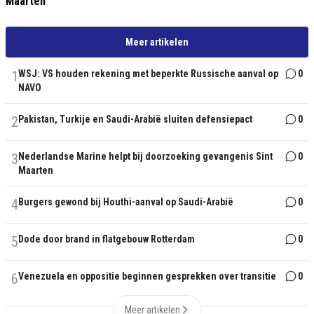
Maarten
Meer artikelen
1
WSJ: VS houden rekening met beperkte Russische aanval op
0
NAVO
2
Pakistan, Turkije en Saudi-Arabië sluiten defensiepact
0
3
Nederlandse Marine helpt bij doorzoeking gevangenis Sint
0
Maarten
4
Burgers gewond bij Houthi-aanval op Saudi-Arabië
0
5
Dode door brand in flatgebouw Rotterdam
0
6
Venezuela en oppositie beginnen gesprekken over transitie
0
Meer artikelen