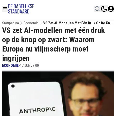
Startpagina
Economie
VS Zet AI-Modellen Met Één Druk Op De Knop
VS zet AI-modellen met één druk
Op Zwart: Waarom Europa Nu Vlijmscherp
Moet Ingrijpen
op de knop op zwart: Waarom
Europa nu vlijmscherp moet
ingrijpen
ECONOMIE
•
17 JUN , 8:00