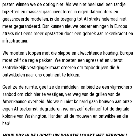
praten winnen we de oorlog niet. Als we niet heel snel een tandje
bijzetten en massaal gaan investeren in eigen datacenters en
geavanceerde modellen, is de toegang tot AI straks helemaal niet
meer gegarandeerd. Dan kunnen nieuwe ondernemingen in Europa
straks niet eens meer opstarten door een gebrek aan rekenkracht en
infrastructuur.
We moeten stoppen met die slappe en afwachtende houding. Europa
moet zélf de regie pakken. We moeten een agressief en uiterst
aantrekkelijk vestigingsklimaat creëren om topbedrijven die AI
ontwikkelen naar ons continent te lokken.
Geef ze de ruimte, geef ze de middelen, en bied ze een vlijmscherp
aanbod om zich hier te vestigen, ver weg van de grillen van de
Amerikaanse overheid. Als we nu niet keihard gaan bouwen aan onze
eigen AI-toekomst, degraderen we onszelf definitief tot de digitale
kolonie van Washington. Handen uit de mouwen en ontwikkelen die
hap!
HOUD DDS IN DE LUCHT: UW DONATIE MAAKT HET VERSCHIL!