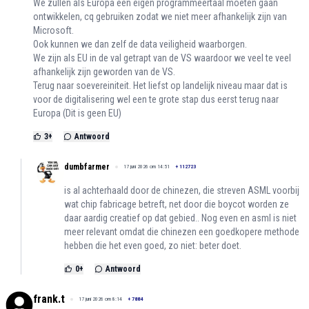
We zullen als Europa een eigen programmeertaal moeten gaan
ontwikkelen, cq gebruiken zodat we niet meer afhankelijk zijn van
Microsoft.
Ook kunnen we dan zelf de data veiligheid waarborgen.
We zijn als EU in de val getrapt van de VS waardoor we veel te veel
afhankelijk zijn geworden van de VS.
Terug naar soevereiniteit. Het liefst op landelijk niveau maar dat is
voor de digitalisering wel een te grote stap dus eerst terug naar
Europa (Dit is geen EU)
3
+
Antwoord
dumbfarmer
17 juni 2026 om 14:51
+
112723
is al achterhaald door de chinezen, die streven ASML voorbij
wat chip fabricage betreft, net door die boycot worden ze
daar aardig creatief op dat gebied.. Nog even en asml is niet
meer relevant omdat die chinezen een goedkopere methode
hebben die het even goed, zo niet: beter doet.
0
+
Antwoord
frank.t
17 juni 2026 om 8:14
+
7884