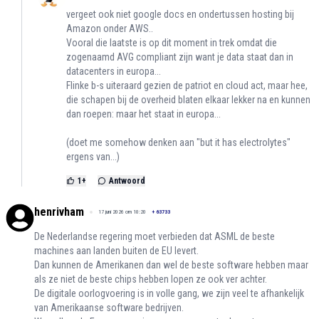
vergeet ook niet google docs en ondertussen hosting bij
Amazon onder AWS..
Vooral die laatste is op dit moment in trek omdat die
zogenaamd AVG compliant zijn want je data staat dan in
datacenters in europa...
Flinke b-s uiteraard gezien de patriot en cloud act, maar hee,
die schapen bij de overheid blaten elkaar lekker na en kunnen
dan roepen: maar het staat in europa...
(doet me somehow denken aan "but it has electrolytes"
ergens van...)
1
+
Antwoord
henrivham
17 juni 2026 om 10:20
+
63733
De Nederlandse regering moet verbieden dat ASML de beste
machines aan landen buiten de EU levert.
Dan kunnen de Amerikanen dan wel de beste software hebben maar
als ze niet de beste chips hebben lopen ze ook ver achter.
De digitale oorlogvoering is in volle gang, we zijn veel te afhankelijk
van Amerikaanse software bedrijven.