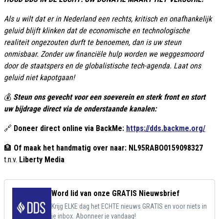
Als u wilt dat er in Nederland een rechts, kritisch en onafhankelijk
geluid blijft klinken dat de economische en technologische
realiteit ongezouten durft te benoemen, dan is uw steun
onmisbaar. Zonder uw financiële hulp worden we weggesmoord
door de staatspers en de globalistische tech-agenda. Laat ons
geluid niet kapotgaan!
💰
Steun ons gevecht voor een soeverein en sterk front en stort
uw bijdrage direct via de onderstaande kanalen:
🔗
Doneer direct online via BackMe:
https://dds.backme.org/
🏦
Of maak het handmatig over naar:
NL95RABO0159098327
t.n.v.
Liberty Media
Word lid van onze GRATIS Nieuwsbrief
Krijg ELKE dag het ECHTE nieuws GRATIS en voor niets in
je inbox. Abonneer je vandaag!