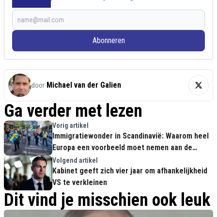
Abonneren
Michael van der Galien
door
Ga verder met lezen
Vorig artikel
Immigratiewonder in Scandinavië: Waarom heel
Europa een voorbeeld moet nemen aan de
nieuwe Zweedse wetten
Volgend artikel
Kabinet geeft zich vier jaar om afhankelijkheid
VS te verkleinen
Dit vind je misschien ook leuk