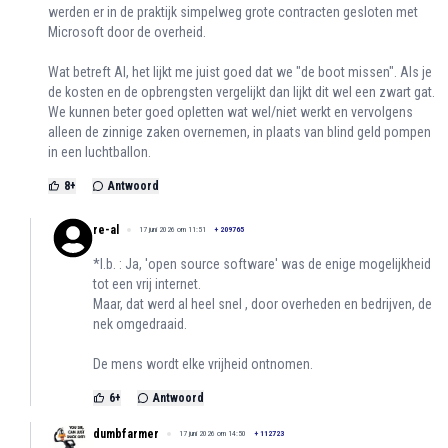
werden er in de praktijk simpelweg grote contracten gesloten met
Microsoft door de overheid.
Wat betreft AI, het lijkt me juist goed dat we "de boot missen". Als je
de kosten en de opbrengsten vergelijkt dan lijkt dit wel een zwart gat.
We kunnen beter goed opletten wat wel/niet werkt en vervolgens
alleen de zinnige zaken overnemen, in plaats van blind geld pompen
in een luchtballon.
8
+
Antwoord
re-al
17 juni 2026 om 11:51
+
209765
*l.b. : Ja, 'open source software' was de enige mogelijkheid
tot een vrij internet.
Maar, dat werd al heel snel , door overheden en bedrijven, de
nek omgedraaid.
De mens wordt elke vrijheid ontnomen.
6
+
Antwoord
dumbfarmer
17 juni 2026 om 14:50
+
112723