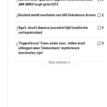
3
ABN AMRO loopt op tot €215
4
Rusland meldt neerhalen van 605 Oekraïense drones
2
5
Ngo's: dood Libanese journalist lijkt Israëlische
5
oorlogsmisdaad
6
‘Fopprofessor’ Frans onder vuur: Jetten moet
3
uitleggen waar Timmermans’ mysterieuze
leerstoelen zijn!
Meer artikelen