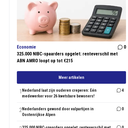
Economie
0
325.000 NIBC-spaarders opgelet: renteverschil met
ABN AMRO loopt op tot €215
Meer artikelen
1
Nederland laat zijn ouderen creperen: Eén
4
medewerker voor 26 kwetsbare bewoners!
2
Nederlanders gewond door valpartijen in
0
Oostenrijkse Alpen
325.000 NIBC-spaarders opgelet: renteverschil met
0