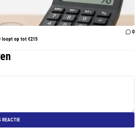
0
 loopt op tot €215
ten
 REACTIE