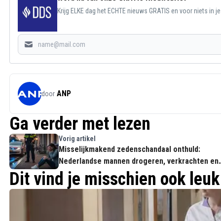
Krijg ELKE dag het ECHTE nieuws GRATIS en voor niets in j
ANP
door
Ga verder met lezen
Vorig artikel
Misselijkmakend zedenschandaal onthuld:
Nederlandse mannen drogeren, verkrachten en
filmen eigen partners voor 'vip-groepen'
Dit vind je misschien ook leuk