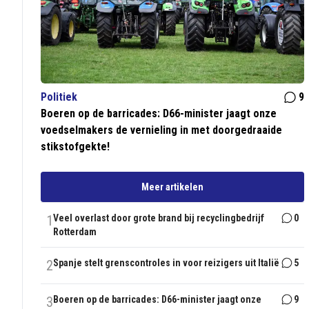
Politiek
9
Boeren op de barricades: D66-minister jaagt onze
voedselmakers de vernieling in met doorgedraaide
stikstofgekte!
Meer artikelen
1
Veel overlast door grote brand bij recyclingbedrijf
0
Rotterdam
2
Spanje stelt grenscontroles in voor reizigers uit Italië
5
3
Boeren op de barricades: D66-minister jaagt onze
9