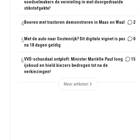
voedselmakers de vernieling in met doorgedraaide
stikstofgekte!
4
Boeren met tractoren demonstreren in Maas en Waal
2
5
Met de auto naar Oostenrijk? Dit digitale vignet is pas
0
na 18 dagen geldig
6
VVD-schandaal ontploft: Minister Mariëlle Paul loog
15
ijskoud en hield kiezers bedrogen tot na de
verkiezingen!
Meer artikelen