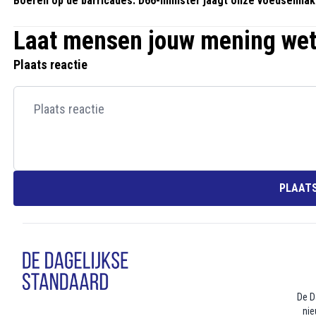
Boeren op de barricades: D66-minister jaagt onze voedselmake
Laat mensen jouw mening we
Plaats reactie
PLAATS
De D
nie