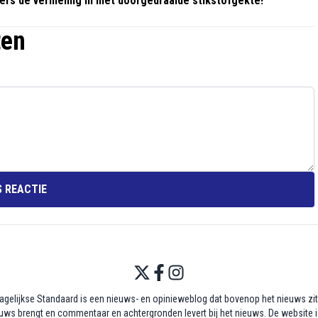
rs de vernieling in met doorgedraaide stikstofgekte!
ten
 REACTIE
agelijkse Standaard is een nieuws- en opinieweblog dat bovenop het nieuws zit,
uws brengt en commentaar en achtergronden levert bij het nieuws. De website i