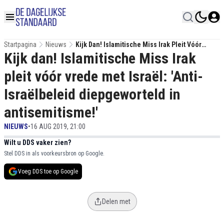
Startpagina
Nieuws
Kijk Dan! Islamitische Miss Irak Pleit Vóór
Kijk dan! Islamitische Miss Irak
Vrede Met Israël: 'Anti-Israëlbeleid
Diepgeworteld In Antisemitisme!'
pleit vóór vrede met Israël: 'Anti-
Israëlbeleid diepgeworteld in
antisemitisme!'
NIEUWS
•
16 AUG 2019, 21:00
Wilt u DDS vaker zien?
Stel DDS in als voorkeursbron op Google.
Voeg DDS toe op Google
Delen met