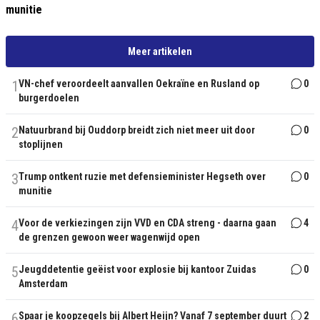
munitie
Meer artikelen
1
VN-chef veroordeelt aanvallen Oekraïne en Rusland op
0
burgerdoelen
2
Natuurbrand bij Ouddorp breidt zich niet meer uit door
0
stoplijnen
3
Trump ontkent ruzie met defensieminister Hegseth over
0
munitie
4
Voor de verkiezingen zijn VVD en CDA streng - daarna gaan
4
de grenzen gewoon weer wagenwijd open
5
Jeugddetentie geëist voor explosie bij kantoor Zuidas
0
Amsterdam
6
Spaar je koopzegels bij Albert Heijn? Vanaf 7 september duurt
2