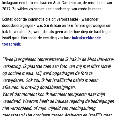
Instagram een foto van haar en Adar Gandelsman, de miss Israël van
2017. Zij wilden zo samen een boodschap van vrede brengen.
Echter, door de commotie die dit veroorzaakte - waaronder
doodsbedreigingen - was Sarah Idan en haar familie gedwongen om
Irak te verlaten. Zij weet dus als geen ander hoe diep de haat tegen
Israël gaat. Hieronder de vertaling van haar
indrukwekkende
toespraak
:
“Twee jaar geleden representeerde ik Irak in de Miss Universe-
verkiezing. Ik plaatste toen een foto van mij met Miss Israël
op sociale media. Mij werd opgedragen de foto te
verwijderen. Ook zou ik het Israëlische beleid moeten
afkeuren. Ik ontving doodsbedreigingen.
Vanaf dat moment kon ik niet meer terugkeren naar mijn
vaderland. Waarom heeft de Irakese regering de bedreigingen
niet veroordeeld, of mijn vrijheid van meningsuiting
toegestaan? Het probleem tussen Arabieren en Israëli’s gaat