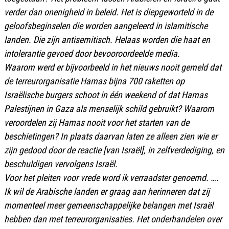
verder dan onenigheid in beleid. Het is diepgeworteld in de
geloofsbeginselen die worden aangeleerd in islamitische
landen. Die zijn antisemitisch. Helaas worden die haat en
intolerantie gevoed door bevooroordeelde media.
Waarom werd er bijvoorbeeld in het nieuws nooit gemeld dat
de terreurorganisatie Hamas bijna 700 raketten op
Israëlische burgers schoot in één weekend of dat Hamas
Palestijnen in Gaza als menselijk schild gebruikt? Waarom
veroordelen zij Hamas nooit voor het starten van de
beschietingen? In plaats daarvan laten ze alleen zien wie er
zijn gedood door de reactie [van Israël], in zelfverdediging, en
beschuldigen vervolgens Israël.
Voor het pleiten voor vrede word ik verraadster genoemd. ….
Ik wil de Arabische landen er graag aan herinneren dat zij
momenteel meer gemeenschappelijke belangen met Israël
hebben dan met terreurorganisaties. Het onderhandelen over