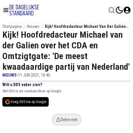
Startpagina
Nieuws
Kijk! Hoofdredacteur Michael Van Der Galien
Kijk! Hoofdredacteur Michael van
Over Het CDA En Omtzigtgate: 'De Meest
Kwaadaardige Partij Van Nederland'
der Galien over het CDA en
Omtzigtgate: 'De meest
kwaadaardige partij van Nederland'
NIEUWS
•
11 JUN 2021, 10:45
Wilt u DDS vaker zien?
Stel DDS in als voorkeursbron op Google.
Voeg DDS toe op Google
Delen met