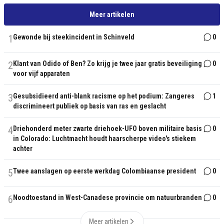
Meer artikelen
1
Gewonde bij steekincident in Schinveld
0
2
Klant van Odido of Ben? Zo krijg je twee jaar gratis beveiliging
0
voor vijf apparaten
3
Gesubsidieerd anti-blank racisme op het podium: Zangeres
1
discrimineert publiek op basis van ras en geslacht
4
Driehonderd meter zwarte driehoek-UFO boven militaire basis
0
in Colorado: Luchtmacht houdt haarscherpe video's stiekem
achter
5
Twee aanslagen op eerste werkdag Colombiaanse president
0
6
Noodtoestand in West-Canadese provincie om natuurbranden
0
Meer artikelen