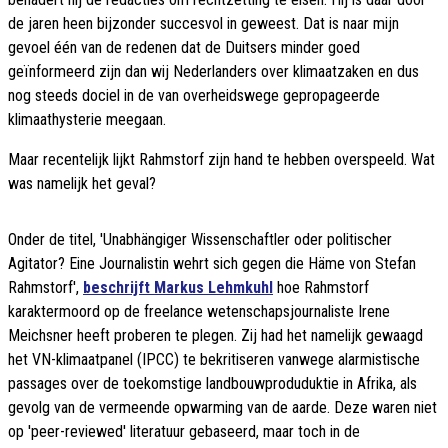
de jaren heen bijzonder succesvol in geweest. Dat is naar mijn
gevoel één van de redenen dat de Duitsers minder goed
geïnformeerd zijn dan wij Nederlanders over klimaatzaken en dus
nog steeds dociel in de van overheidswege gepropageerde
klimaathysterie meegaan.
Maar recentelijk lijkt Rahmstorf zijn hand te hebben overspeeld. Wat
was namelijk het geval?
Onder de titel, 'Unabhängiger Wissenschaftler oder politischer
Agitator? Eine Journalistin wehrt sich gegen die Häme von Stefan
Rahmstorf',
beschrijft Markus Lehmkuhl
hoe Rahmstorf
karaktermoord op de freelance wetenschapsjournaliste Irene
Meichsner heeft proberen te plegen. Zij had het namelijk gewaagd
het VN-klimaatpanel (IPCC) te bekritiseren vanwege alarmistische
passages over de toekomstige landbouwproduduktie in Afrika, als
gevolg van de vermeende opwarming van de aarde. Deze waren niet
op 'peer-reviewed' literatuur gebaseerd, maar toch in de