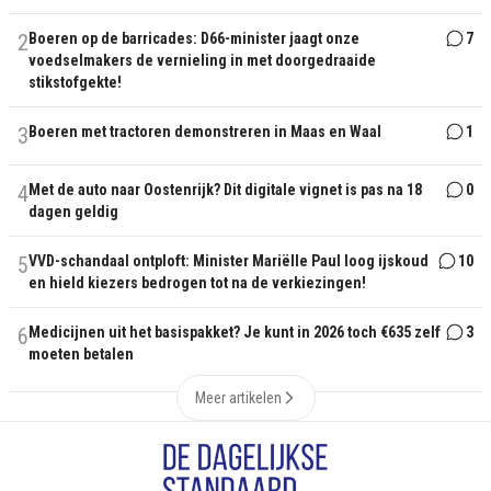
2
Boeren op de barricades: D66-minister jaagt onze
7
voedselmakers de vernieling in met doorgedraaide
stikstofgekte!
3
Boeren met tractoren demonstreren in Maas en Waal
1
4
Met de auto naar Oostenrijk? Dit digitale vignet is pas na 18
0
dagen geldig
5
VVD-schandaal ontploft: Minister Mariëlle Paul loog ijskoud
10
en hield kiezers bedrogen tot na de verkiezingen!
6
Medicijnen uit het basispakket? Je kunt in 2026 toch €635 zelf
3
moeten betalen
Meer artikelen