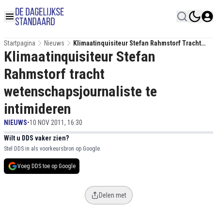
Startpagina
Nieuws
Klimaatinquisiteur Stefan Rahmstorf Tracht
Klimaatinquisiteur Stefan
Wetenschapsjournaliste Te Intimideren
Rahmstorf tracht
wetenschapsjournaliste te
intimideren
NIEUWS
•
10 NOV 2011, 16:30
Wilt u DDS vaker zien?
Stel DDS in als voorkeursbron op Google.
Voeg DDS toe op Google
Delen met