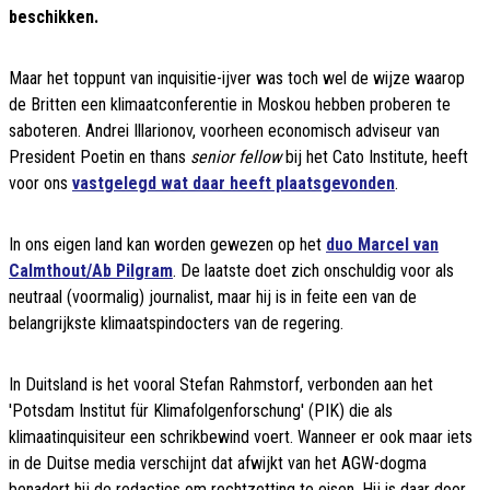
beschikken.
Maar het toppunt van inquisitie-ijver was toch wel de wijze waarop
de Britten een klimaatconferentie in Moskou hebben proberen te
saboteren. Andrei Illarionov, voorheen economisch adviseur van
President Poetin en thans
senior fellow
bij het Cato Institute, heeft
voor ons
vastgelegd wat daar heeft plaatsgevonden
.
In ons eigen land kan worden gewezen op het
duo Marcel van
Calmthout/Ab Pilgram
. De laatste doet zich onschuldig voor als
neutraal (voormalig) journalist, maar hij is in feite een van de
belangrijkste klimaatspindocters van de regering.
In Duitsland is het vooral Stefan Rahmstorf, verbonden aan het
'Potsdam Institut für Klimafolgenforschung' (PIK) die als
klimaatinquisiteur een schrikbewind voert. Wanneer er ook maar iets
in de Duitse media verschijnt dat afwijkt van het AGW-dogma
benadert hij de redacties om rechtzetting te eisen. Hij is daar door