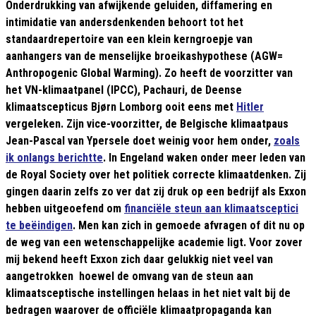
Onderdrukking van afwijkende geluiden, diffamering en
intimidatie van andersdenkenden behoort tot het
standaardrepertoire van een klein kerngroepje van
aanhangers van de menselijke broeikashypothese (AGW=
Anthropogenic Global Warming). Zo heeft de voorzitter van
het VN-klimaatpanel (IPCC), Pachauri, de Deense
klimaatscepticus Bjørn Lomborg ooit eens met
Hitler
vergeleken. Zijn vice-voorzitter, de Belgische klimaatpaus
Jean-Pascal van Ypersele doet weinig voor hem onder,
zoals
ik onlangs berichtte
. In Engeland waken onder meer leden van
de Royal Society over het politiek correcte klimaatdenken. Zij
gingen daarin zelfs zo ver dat zij druk op een bedrijf als Exxon
hebben uitgeoefend om
financiële steun aan klimaatsceptici
te beëindigen
. Men kan zich in gemoede afvragen of dit nu op
de weg van een wetenschappelijke academie ligt. Voor zover
mij bekend heeft Exxon zich daar gelukkig niet veel van
aangetrokken  hoewel de omvang van de steun aan
klimaatsceptische instellingen helaas in het niet valt bij de
bedragen waarover de officiële klimaatpropaganda kan