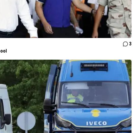
3
hool