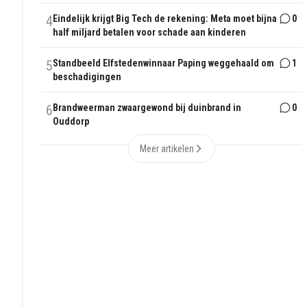
4
Eindelijk krijgt Big Tech de rekening: Meta moet bijna
0
half miljard betalen voor schade aan kinderen
5
Standbeeld Elfstedenwinnaar Paping weggehaald om
1
beschadigingen
6
Brandweerman zwaargewond bij duinbrand in
0
Ouddorp
Meer artikelen