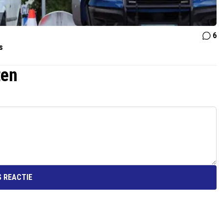
6
s
ten
 REACTIE