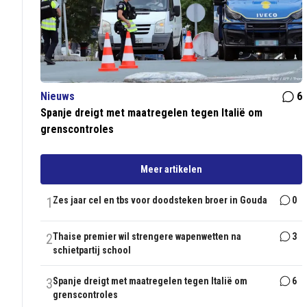
Nieuws
6
Spanje dreigt met maatregelen tegen Italië om
grenscontroles
Meer artikelen
1
Zes jaar cel en tbs voor doodsteken broer in Gouda
0
2
Thaise premier wil strengere wapenwetten na
3
schietpartij school
3
Spanje dreigt met maatregelen tegen Italië om
6
grenscontroles