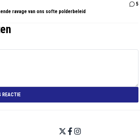
5
kende ravage van ons softe polderbeleid
ten
 REACTIE