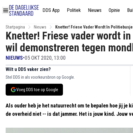
DDS App
Politiek
Nieuws
Opinie
Bui
Startpagina
Nieuws
Knetter! Friese Vader Wordt In Politiebus
Knetter! Friese vader wordt in
wil demonstreren tegen mondk
NIEUWS
•
05 OKT 2020, 13:00
Wilt u DDS vaker zien?
Stel DDS in als voorkeursbron op Google.
Voeg DDS toe op Google
Als ouder heb je het natuurrecht om te bepalen hoe jij je 
de overheid niet -- is dat jammer. Het is jouw kind. Jouw 