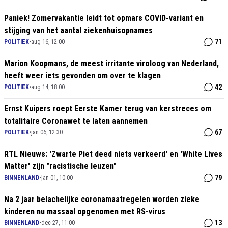
Paniek! Zomervakantie leidt tot opmars COVID-variant en
stijging van het aantal ziekenhuisopnames
71
POLITIEK
•
aug 16, 12:00
Marion Koopmans, de meest irritante viroloog van Nederland,
heeft weer iets gevonden om over te klagen
42
POLITIEK
•
aug 14, 18:00
Ernst Kuipers roept Eerste Kamer terug van kerstreces om
totalitaire Coronawet te laten aannemen
67
POLITIEK
•
jan 06, 12:30
RTL Nieuws: 'Zwarte Piet deed niets verkeerd' en 'White Lives
Matter' zijn "racistische leuzen"
79
BINNENLAND
•
jan 01, 10:00
Na 2 jaar belachelijke coronamaatregelen worden zieke
kinderen nu massaal opgenomen met RS-virus
13
BINNENLAND
•
dec 27, 11:00