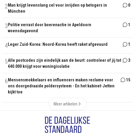
2
Man krijgt levenslang cel voor inrijden op betogers in
0
München
3
Politie verrast door boerenactie in Apeldoorn
1
woensdagavond
4
Leger Zuid-Korea: Noord-Korea heeft raket afgevuurd
1
5
Alle postcodes zijn eindelijk aan de beurt: controleer of jij tot
3
€40.000 krijgt voor woningisolatie
6
Mensensmokkelaars en influencers maken reclame voor
15
ons doorgedraaide poldersysteem - En het kabinet-Jetten
kijkt toe
Meer artikelen