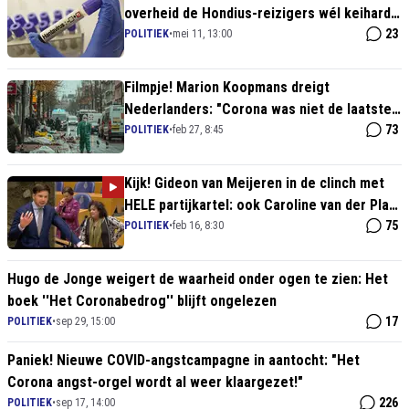
overheid de Hondius-reizigers wél keihard
en centraal moet isoleren
23
POLITIEK
•
mei 11, 13:00
Filmpje! Marion Koopmans dreigt
Nederlanders: "Corona was niet de laatste
pandemie!"
73
POLITIEK
•
feb 27, 8:45
Kijk! Gideon van Meijeren in de clinch met
HELE partijkartel: ook Caroline van der Plas
WOEST
75
POLITIEK
•
feb 16, 8:30
Hugo de Jonge weigert de waarheid onder ogen te zien: Het
boek ''Het Coronabedrog'' blijft ongelezen
17
POLITIEK
•
sep 29, 15:00
Paniek! Nieuwe COVID-angstcampagne in aantocht: "Het
Corona angst-orgel wordt al weer klaargezet!"
226
POLITIEK
•
sep 17, 14:00