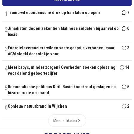
1
Trump wil economische druk op Iran laten oplopen
7
2
Jihadisten doden zeker tien Malinese soldaten bij aanval op
0
basis
3
Energieleveranciers wilden vaste gasprijs verhogen, maar
3
ACM steekt daar stokje voor
4
Meer baby’s, minder zorgen? Overheden zoeken oplossing
14
voor dalend geboortecijfer
5
Democratische politicus Kirill Basin knock-out geslagen na
5
bizarre ruzie op strand
6
Opnieuw natuurbrand in Wijchen
2
Meer artikelen