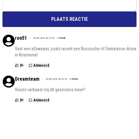
PLAATS REACTIE
ron51
30 mei 2026 om 19:10
+
32248
Vast een afzwaaier, zoals recent een Russische of Oekraïense drone
in Roemenie!
0
+
Antwoord
Dreamteam
30 mei 2026 om 16:23
+
93344
Hoezo verbaast mij dit geenszins meer?
0
+
Antwoord