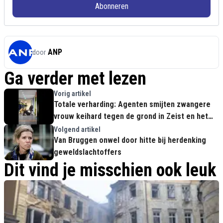
Abonneren
ANP
door
Ga verder met lezen
Vorig artikel
Totale verharding: Agenten smijten zwangere
vrouw keihard tegen de grond in Zeist en het
kartel kijkt weg
Volgend artikel
Van Bruggen onwel door hitte bij herdenking
geweldslachtoffers
Dit vind je misschien ook leuk