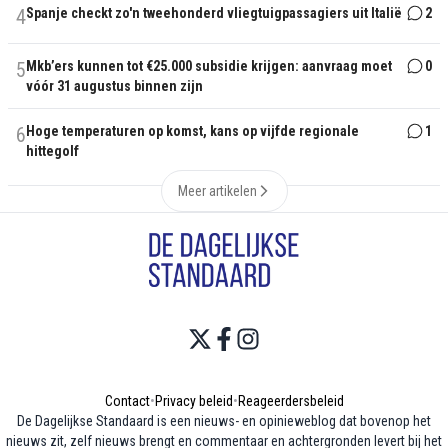
4
Spanje checkt zo'n tweehonderd vliegtuigpassagiers uit Italië
2
5
Mkb’ers kunnen tot €25.000 subsidie krijgen: aanvraag moet
0
vóór 31 augustus binnen zijn
6
Hoge temperaturen op komst, kans op vijfde regionale
1
hittegolf
Meer artikelen
Contact
•
Privacy beleid
•
Reageerdersbeleid
De Dagelijkse Standaard is een nieuws- en opinieweblog dat bovenop het
nieuws zit, zelf nieuws brengt en commentaar en achtergronden levert bij het