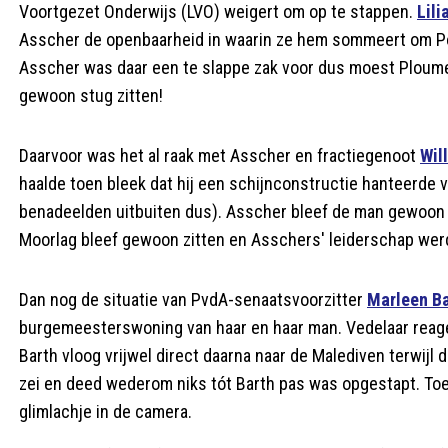
Voortgezet Onderwijs (LVO) weigert om op te stappen.
Lil
Asscher de openbaarheid in waarin ze hem sommeert om Po
Asscher was daar een te slappe zak voor dus moest Ploumen
gewoon stug zitten!
Daarvoor was het al raak met Asscher en fractiegenoot
Wil
haalde toen bleek dat hij een schijnconstructie hanteerde v
benadeelden uitbuiten dus). Asscher bleef de man gewoon s
Moorlag bleef gewoon zitten en Asschers' leiderschap wer
Dan nog de situatie van PvdA-senaatsvoorzitter
Marleen Ba
burgemeesterswoning van haar en haar man. Vedelaar reage
Barth vloog vrijwel direct daarna naar de Malediven terwij
zei en deed wederom niks tót Barth pas was opgestapt. Toen
glimlachje in de camera.