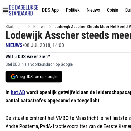
DDS App
Politiek
Nieuws
Opinie
Bui
Startpagina
Nieuws
Lodewijk Asscher Steeds Meer Het Beeld V
Lodewijk Asscher steeds meer 
NIEUWS
•
08 JUL 2018, 14:00
Wilt u DDS vaker zien?
Stel DDS in als voorkeursbron op Google.
Voeg DDS toe op Google
In
het AD
wordt openlijk getwijfeld aan de leiderschapsca
aantal catastrofes opgesomd en toegelicht.
De situatie omtrent het VMBO te Maastricht is het laatste
André Postema, PvdA-fractievoorzitter van de Eerste Kamer