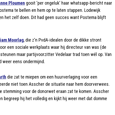
ianne Ploumen
gooit 'per ongeluk' haar whatsapp-bericht naar
stema te bellen en hem op te laten stappen. Lodewijk
 het zelf doen. Dit had geen succes want Postema blijft
liam Moorlag
, die z'n PvdA-idealen door de dikke stront
oor een sociale werkplaats waar hij directeur van was (de
teunen maar partijvoorzitter Vedelaar trad toen wél op. Van
d weer eens ondermijnd.
rth
die zat te miepen om een huurverlaging voor een
erde niet toen Asscher de situatie naar hem doorverwees.
l de stemming voor de donorwet eraan zat te komen. Asscher
 begreep hij het volledig en kijkt hij weer met dat domme