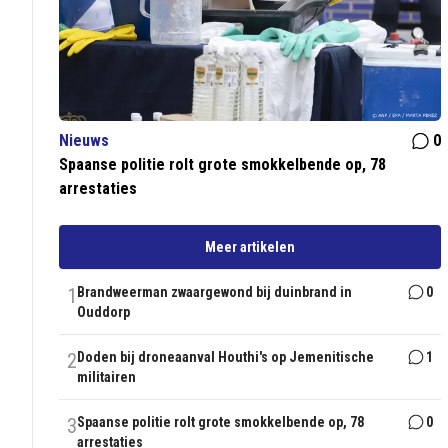
Nieuws
0
Spaanse politie rolt grote smokkelbende op, 78
arrestaties
Meer artikelen
1
Brandweerman zwaargewond bij duinbrand in
0
Ouddorp
2
Doden bij droneaanval Houthi's op Jemenitische
1
militairen
3
Spaanse politie rolt grote smokkelbende op, 78
0
arrestaties