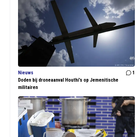
Nieuws
1
Doden bij droneaanval Houthi's op Jemenitische
militairen