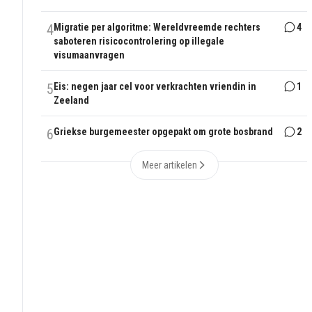
4
Migratie per algoritme: Wereldvreemde rechters
4
saboteren risicocontrolering op illegale
visumaanvragen
5
Eis: negen jaar cel voor verkrachten vriendin in
1
Zeeland
6
Griekse burgemeester opgepakt om grote bosbrand
2
Meer artikelen