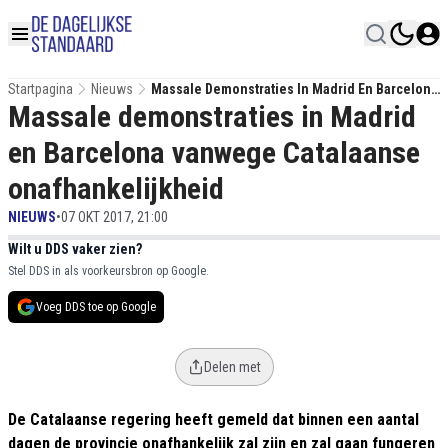
Startpagina
Nieuws
Massale Demonstraties In Madrid En Barcelona
Massale demonstraties in Madrid
Vanwege Catalaanse Onafhankelijkheid
en Barcelona vanwege Catalaanse
onafhankelijkheid
NIEUWS
•
07 OKT 2017, 21:00
Wilt u DDS vaker zien?
Stel DDS in als voorkeursbron op Google.
Voeg DDS toe op Google
Delen met
De Catalaanse regering heeft gemeld dat binnen een aantal
dagen de provincie onafhankelijk zal zijn en zal gaan fungeren