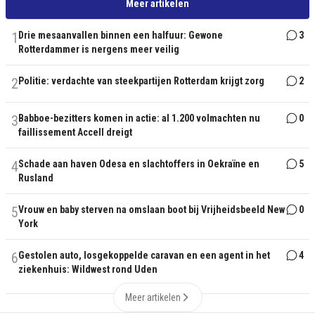
Meer artikelen
1
Drie mesaanvallen binnen een halfuur: Gewone
3
Rotterdammer is nergens meer veilig
2
Politie: verdachte van steekpartijen Rotterdam krijgt zorg
2
3
Babboe-bezitters komen in actie: al 1.200 volmachten nu
0
faillissement Accell dreigt
4
Schade aan haven Odesa en slachtoffers in Oekraïne en
5
Rusland
5
Vrouw en baby sterven na omslaan boot bij Vrijheidsbeeld New
0
York
6
Gestolen auto, losgekoppelde caravan en een agent in het
4
ziekenhuis: Wildwest rond Uden
Meer artikelen