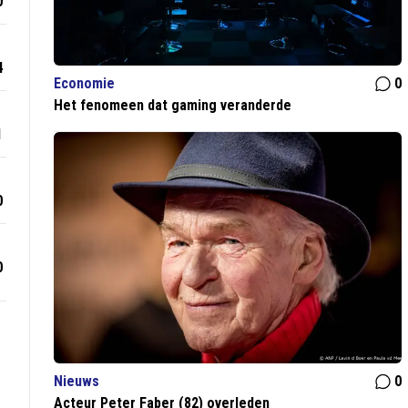
0
4
Economie
0
Het fenomeen dat gaming veranderde
1
0
0
Nieuws
0
Acteur Peter Faber (82) overleden