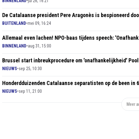
BINNENLAND
•
jul 26, 16:21
De Catalaanse president Pere Aragonès is bespioneerd doo
BUITENLAND
•
mei 09, 16:24
Allemaal even lachen! NPO-baas tijdens speech: 'Onafhanke
BINNENLAND
•
aug 31, 15:00
Brussel start inbreukprocedure om 'onafhankelijkheid' Poo
NIEUWS
•
sep 25, 10:30
Honderdduizenden Catalaanse separatisten op de been in 6
NIEUWS
•
sep 11, 21:00
Meer ar