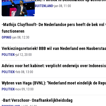
BUITENLAND
•
jan 08, 11:00
-Mathijs Cluyfhooft- De Nederlandse pers heeft de bek vol van ‘diversiteit’, beh
functioneren
OPINIE
•
jan 08, 12:30
Verkiezingsretoriek! BBB wil van Nederland een Naobersta
POLITIEK
•
jul 12, 20:00
Advies voor het kabinet: verplicht onderwijs over Indones
POLITIEK
•
feb 08, 13:00
Wybren van Haga (BVNL): "Nederland moet eindelijk de Rep
POLITIEK
•
nov 09, 13:00
-Bart Verschoor- Onafhankelijkheidsdag