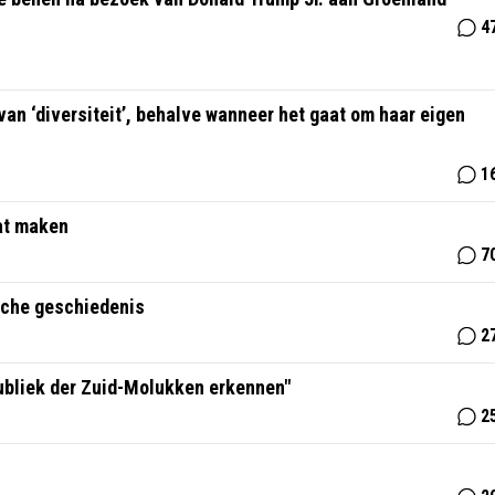
4
alve wanneer het gaat om haar eigen
1
at maken
7
ische geschiedenis
2
ubliek der Zuid-Molukken erkennen"
2