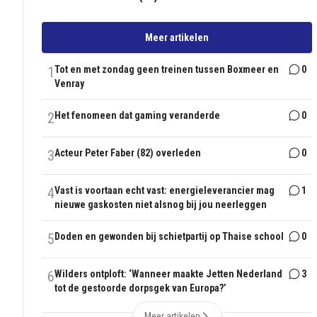
Meer artikelen
1
Tot en met zondag geen treinen tussen Boxmeer en
0
Venray
2
Het fenomeen dat gaming veranderde
0
3
Acteur Peter Faber (82) overleden
0
4
Vast is voortaan echt vast: energieleverancier mag
1
nieuwe gaskosten niet alsnog bij jou neerleggen
5
Doden en gewonden bij schietpartij op Thaise school
0
6
Wilders ontploft: ‘Wanneer maakte Jetten Nederland
3
tot de gestoorde dorpsgek van Europa?’
Meer artikelen