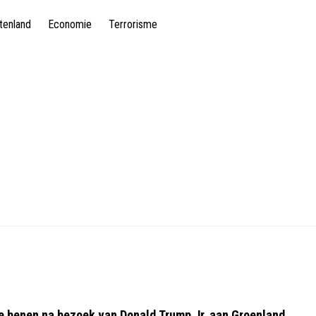
tenland
Economie
Terrorisme
te benen na bezoek van Donald Trump Jr. aan Groenland