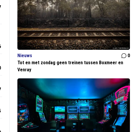
7
6
Nieuws
0
Tot en met zondag geen treinen tussen Boxmeer en
0
Venray
7
5