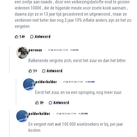
een oortje aan naaide , door een verkiezingsbelofte eruit te gooien
iedereen 1000€ , die de hijgende meute voor zoete koek aannam ,
daarna zijn ze in 13 jaar tijd gecastreerd en uitgewoond , maar ze
verdienen niet beter dan nog 2 jaar 10% inflatie anders zijn ze het zo
vergeten
14
+
Antwoord
perseus
27 juli 2022 om 12:53
+
22192
Balkenende vergiste zich, eerst het zuur en dan het bitter
1
+
Antwoord
polderkolder
27 juli 2022 om 17:44
+
231083
Eerst het zuur, en na een oprisping, nog meer zuur.
0
+
Antwoord
polderkolder
27 juli 2022 om 17:44
+
231083
En vergeet niet wat 100.000 asielzoekers er bij, per jaar
kosten.