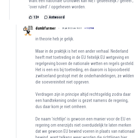
Want een nationale Grondwet kan NIET gedeeltelijk / geheel ,
'over ruled' / opgeheven worden.
13
+
Antwoord
dumbfarmer
26 juli 2022 om 18:01
+
112708
in theorie heb je gelijk.
Maar in de praktijk is het een ander verhaal. Nederland
heeft met toetreding in de EU feitelijk EU wetgeving en
regelgeving boven de nationale wetten en regels gesteld.
Het is een eis bij toetreding, en daarom is bijvoorbeeld
zwitserland gestopt met de onderhandelingen, ze wilden
die soevereiniteit niet opgeven.
Verdragen zijn in principe altijd rechtsgeldig zodra daar
een handtekening onder is gezet namens de regering,
dus daar kom je niet omheen.
De naam 'richtlijn' is gewoon een manier voor de EU en
regering om enerzijds niet overduidelijk te laten merken
dat we gewoon EU bewind voeren in plaats van nationaal
bewind, want telkens weer worden die richtlijnen hier