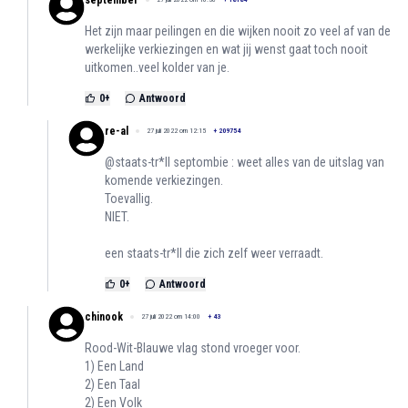
september
Het zijn maar peilingen en die wijken nooit zo veel af van de
werkelijke verkiezingen en wat jij wenst gaat toch nooit
uitkomen..veel kolder van je.
0
+
Antwoord
re-al
27 juli 2022 om 12:15
+
209754
@staats-tr*ll septombie : weet alles van de uitslag van
komende verkiezingen.
Toevallig.
NIET.
een staats-tr*ll die zich zelf weer verraadt.
0
+
Antwoord
chinook
27 juli 2022 om 14:00
+
43
Rood-Wit-Blauwe vlag stond vroeger voor.
1) Een Land
2) Een Taal
2) Een Volk