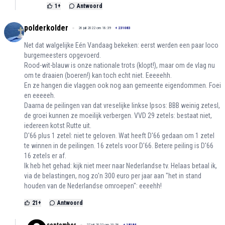
1
+
Antwoord
polderkolder
26 juli 2022 om 18:39
+
231083
Net dat walgelijke Eén Vandaag bekeken: eerst werden een paar loco
burgemeesters opgevoerd.
Rood-wit-blauw is onze nationale trots (klopt!), maar om de vlag nu
om te draaien (boeren!) kan toch echt niet. Eeeeehh.
En ze hangen die vlaggen ook nog aan gemeente eigendommen. Foei
en eeeeeh.
Daarna de peilingen van dat vreselijke linkse Ipsos: BBB weinig zetesl,
de groei kunnen ze moeilijk verbergen. VVD 29 zetels: bestaat niet,
iedereen kotst Rutte uit.
D'66 plus 1 zetel: niet te geloven. Wat heeft D'66 gedaan om 1 zetel
te winnen in de peilingen. 16 zetels voor D'66. Betere peiling is D'66
16 zetels er af.
Ik heb het gehad: kijk niet meer naar Nederlandse tv. Helaas betaal ik,
via de belastingen, nog zo'n 300 euro per jaar aan "het in stand
houden van de Nederlandse omroepen": eeeehh!
21
+
Antwoord
27 juli 2022 om 10:56
+
18184