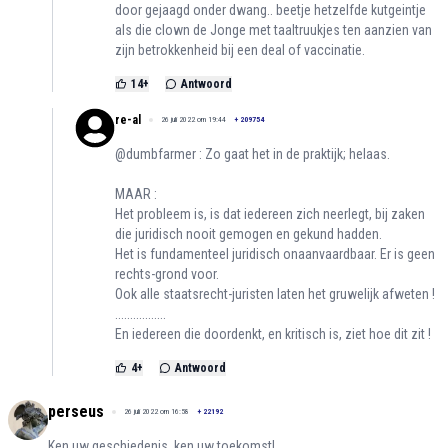
door gejaagd onder dwang.. beetje hetzelfde kutgeintje
als die clown de Jonge met taaltruukjes ten aanzien van
zijn betrokkenheid bij een deal of vaccinatie.
14
+
Antwoord
re-al
26 juli 2022 om 19:44
+
209754
@dumbfarmer : Zo gaat het in de praktijk; helaas.
MAAR :
Het probleem is, is dat iedereen zich neerlegt, bij zaken
die juridisch nooit gemogen en gekund hadden.
Het is fundamenteel juridisch onaanvaardbaar. Er is geen
rechts-grond voor.
Ook alle staatsrecht-juristen laten het gruwelijk afweten !
.................
En iedereen die doordenkt, en kritisch is, ziet hoe dit zit !
4
+
Antwoord
perseus
26 juli 2022 om 16:58
+
22192
Ken uw geschiedenis, ken uw toekomst!