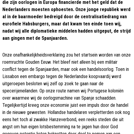
die zijn oorlogen in Europa financierde met het geld dat de
Nederlanders moesten ophoesten. Onze jonge republiek werd
al in de baarmoeder bedreigd door de centralisatiedrang van
eurofiele Habsburgers, maar dat kwam ten einde toen wij,
nadat wij alle diplomatieke middelen hadden uitgeput, de strijd
aan gingen met de Spanjaarden.
Onze onafhankelijkheidsverklaring zou het startsein worden van onze
roemruchte Gouden Eeuw. Het bleef niet alleen bij een militair
conflict tegen de Spanjaarden, maar ook een handelsoorlog. Toen in
Lissabon een embargo tegen de Nederlandse koopvaardij werd
uitgeroepen besloten wij zelf op zoek te gaan naar de
specerijeneilanden. Op onze route namen wij Portugese koloniën
over waarmee wij de oorlogsmachine van Spanje schaadden.
Tegelijkertijd kreeg onze economie juist een impuls door de handel
in de nieuwe gewesten. Hollandse handelaren verpletterden ook nog
eens het toch al zwakke Hanzeverbond, een reeks steden die uit
angst om hun eigen lotsbestemming na te jagen hun door God
gegeven potentie lieten beknotten door deel te nemen aan een