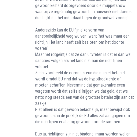
gewoon keihard doorgevoerd door die muppetshow..
waarbij ze regelmatig gewoon hun huiswerk niet doen en
dus blijkt dat het inderdaad tegen de grondwet zondigt.
Anderszijds kan de EU fijn elke vorm van
aansprakelijkheid weg wuiven, want 'het was maar een
richtlijn! Het land heeft zelf besloten om het door te
voeren'.
Maar het rotgeintje dat ze dan uitvreten is dat er dan wel
sancties volgen als het land niet aan die richtlijnen
voldoet.
Zie bijvoorbeeld de corona steun die nu niet betaald
wordt omdat EU vind dat wij de hypotheekrente af
moeten schaffen. Nevermind dat gemakshalve even
vergeten wordt dat zelfs al krijgen we dat geld, dat we
netto nog steeds een van de grootste betaler zijn aan dat
zaakje..
Niet alleen is dat gewoon belachelijk, maar bewijst ook
gewoon dat in de praktijk de EU alles zal aangrijpen om
die richtlijnen er alsnog gewoon door de rammen.
Dus ja, richtlijnen zijn niet bindend. maar worden wel er