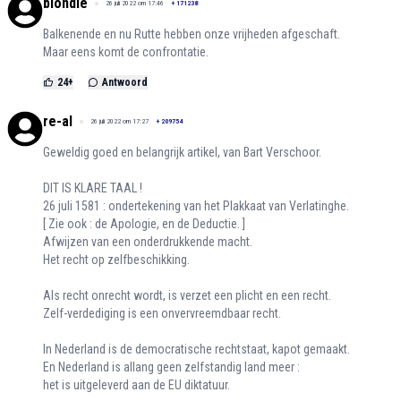
blondie
26 juli 2022 om 17:46
+
171238
Balkenende en nu Rutte hebben onze vrijheden afgeschaft.
Maar eens komt de confrontatie.
24
+
Antwoord
re-al
26 juli 2022 om 17:27
+
209754
Geweldig goed en belangrijk artikel, van Bart Verschoor.
DIT IS KLARE TAAL !
26 juli 1581 : ondertekening van het Plakkaat van Verlatinghe.
[ Zie ook : de Apologie, en de Deductie. ]
Afwijzen van een onderdrukkende macht.
Het recht op zelfbeschikking.
Als recht onrecht wordt, is verzet een plicht en een recht.
Zelf-verdediging is een onvervreemdbaar recht.
In Nederland is de democratische rechtstaat, kapot gemaakt.
En Nederland is allang geen zelfstandig land meer :
het is uitgeleverd aan de EU diktatuur.