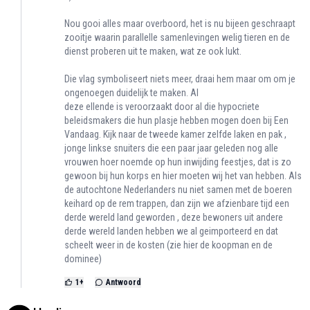
Nou gooi alles maar overboord, het is nu bijeen geschraapt
zooitje waarin parallelle samenlevingen welig tieren en de
dienst proberen uit te maken, wat ze ook lukt.
Die vlag symboliseert niets meer, draai hem maar om om je
ongenoegen duidelijk te maken. Al
deze ellende is veroorzaakt door al die hypocriete
beleidsmakers die hun plasje hebben mogen doen bij Een
Vandaag. Kijk naar de tweede kamer zelfde laken en pak ,
jonge linkse snuiters die een paar jaar geleden nog alle
vrouwen hoer noemde op hun inwijding feestjes, dat is zo
gewoon bij hun korps en hier moeten wij het van hebben. Als
de autochtone Nederlanders nu niet samen met de boeren
keihard op de rem trappen, dan zijn we afzienbare tijd een
derde wereld land geworden , deze bewoners uit andere
derde wereld landen hebben we al geimporteerd en dat
scheelt weer in de kosten (zie hier de koopman en de
dominee)
1
+
Antwoord