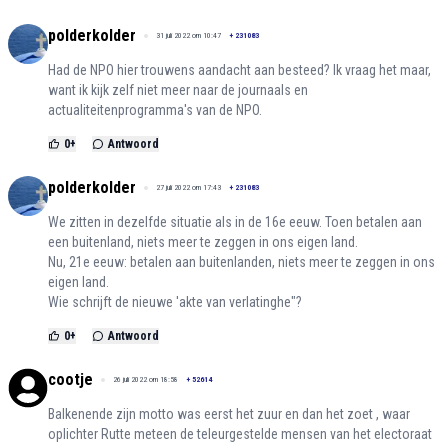
polderkolder
31 juli 2022 om 10:47
+
231083
Had de NPO hier trouwens aandacht aan besteed? Ik vraag het maar,
want ik kijk zelf niet meer naar de journaals en
actualiteitenprogramma's van de NPO.
0
+
Antwoord
polderkolder
27 juli 2022 om 17:43
+
231083
We zitten in dezelfde situatie als in de 16e eeuw. Toen betalen aan
een buitenland, niets meer te zeggen in ons eigen land.
Nu, 21e eeuw: betalen aan buitenlanden, niets meer te zeggen in ons
eigen land.
Wie schrijft de nieuwe 'akte van verlatinghe"?
0
+
Antwoord
cootje
26 juli 2022 om 18:58
+
52614
Balkenende zijn motto was eerst het zuur en dan het zoet , waar
oplichter Rutte meteen de teleurgestelde mensen van het electoraat