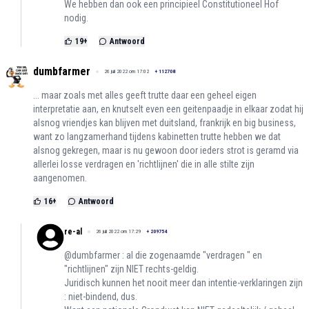
We hebben dan ook een principieel Constitutioneel Hof
nodig.
19
+
Antwoord
dumbfarmer
26 juli 2022 om 17:02
+
112708
... maar zoals met alles geeft trutte daar een geheel eigen
interpretatie aan, en knutselt even een geitenpaadje in elkaar zodat hij
alsnog vriendjes kan blijven met duitsland, frankrijk en big business,
want zo langzamerhand tijdens kabinetten trutte hebben we dat
alsnog gekregen, maar is nu gewoon door ieders strot is geramd via
allerlei losse verdragen en 'richtlijnen' die in alle stilte zijn
aangenomen.
16
+
Antwoord
re-al
26 juli 2022 om 17:29
+
209754
@dumbfarmer : al die zogenaamde "verdragen " en
"richtlijnen" zijn NIET rechts-geldig.
Juridisch kunnen het nooit meer dan intentie-verklaringen zijn
: niet-bindend, dus.