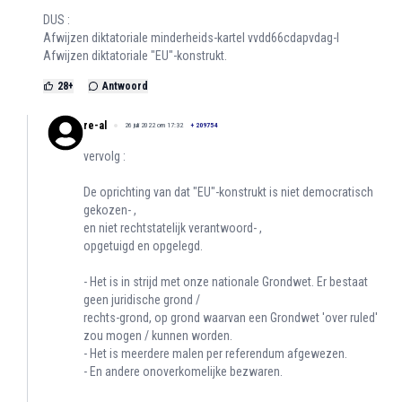
DUS :
Afwijzen diktatoriale minderheids-kartel vvdd66cdapvdag-l
Afwijzen diktatoriale "EU"-konstrukt.
28
+
Antwoord
re-al
26 juli 2022 om 17:32
+
209754
vervolg :
De oprichting van dat "EU"-konstrukt is niet democratisch
gekozen- ,
en niet rechtstatelijk verantwoord- ,
opgetuigd en opgelegd.
- Het is in strijd met onze nationale Grondwet. Er bestaat
geen juridische grond /
rechts-grond, op grond waarvan een Grondwet 'over ruled'
zou mogen / kunnen worden.
- Het is meerdere malen per referendum afgewezen.
- En andere onoverkomelijke bezwaren.