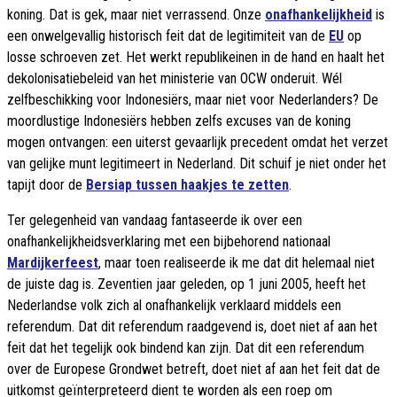
koning. Dat is gek, maar niet verrassend. Onze
onafhankelijkheid
is
een onwelgevallig historisch feit dat de legitimiteit van de
EU
op
losse schroeven zet. Het werkt republikeinen in de hand en haalt het
dekolonisatiebeleid van het ministerie van OCW onderuit. Wél
zelfbeschikking voor Indonesiërs, maar niet voor Nederlanders? De
moordlustige Indonesiërs hebben zelfs excuses van de koning
mogen ontvangen: een uiterst gevaarlijk precedent omdat het verzet
van gelijke munt legitimeert in Nederland. Dit schuif je niet onder het
tapijt door de
Bersiap tussen haakjes te zetten
.
Ter gelegenheid van vandaag fantaseerde ik over een
onafhankelijkheidsverklaring met een bijbehorend nationaal
Mardijkerfeest
, maar toen realiseerde ik me dat dit helemaal niet
de juiste dag is. Zeventien jaar geleden, op 1 juni 2005, heeft het
Nederlandse volk zich al onafhankelijk verklaard middels een
referendum. Dat dit referendum raadgevend is, doet niet af aan het
feit dat het tegelijk ook bindend kan zijn. Dat dit een referendum
over de Europese Grondwet betreft, doet niet af aan het feit dat de
uitkomst geïnterpreteerd dient te worden als een roep om