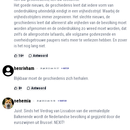
Het goede nieuws, de geschiedenis leert dat iedere vorm van
onderdrukking uiteindelijk eindigt in een vrijheidsstrijd. Waarbij de
vrijheidsstrijders immer zegevieren. Het slechte nieuws, de
geschiedenis leert dat allereerst alle vrijheden van de bevolking moet
worden afgenomen en de onderdrukking zo wreed moet worden, dat
zelfs de allergrootste lafaards, alle volgzame godvrezende en
overheidsgetrouwe paupers niets meer te verliezen hebben. En zover
is het nog lang niet.
16
+
Antwoord
henrivham
26 juli 2022 om 16:57
+
63729
Blijkbaar moet de geschiedenis zich herhalen.
8
+
Antwoord
nehemia
26 juli 2022 om 16:50
+
535725
Juist. Sinds het Verdrag van Lissabon van die vermaledijde
Balkenende wordt de Nederlandse bevolking al gegijzeld door die
eurozwijnen uit Brussel. NEXIT!