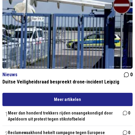
Nieuws
0
Duitse Veiligheidsraad bespreekt drone-incident Leipzig
Meer artikelen
1
Meer dan honderd trekkers rijden onaangekondigd door
0
Apeldoorn uit protest tegen stikstofbeleid
2
Reclamewaakhond hekelt campagne tegen Europese
0