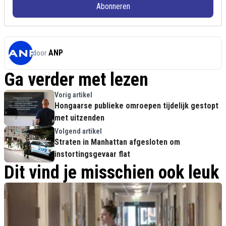
Abonneren
ANP
door
Ga verder met lezen
Vorig artikel
Hongaarse publieke omroepen tijdelijk gestopt
met uitzenden
Volgend artikel
Straten in Manhattan afgesloten om
instortingsgevaar flat
Dit vind je misschien ook leuk