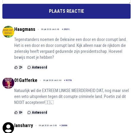
PLAATS REACTIE
Haagmans
08 juli 2026 om 6:48
+
29211
Tegenstanders noemen de Oekraïne een door en door corrupt land.
Het is een door en door corrupt land. Kijk alleen naar de rijkdom die
zelensky heeft vergaard gedurende zijn presidentschap. Hoeveel
bewijs moet je hebben?
2
+
Antwoord
01Gafferke
08 juli 2026 om 6:44
+
91770
Natuurlijk wil die EXTREEM LINKSE MEERDERHEID DAT, nog maar snel
een veto uitspreken tegen dit corrupte criminele land. Poetin zal dit
NOOIT accepteren!🇮🇱
0
+
Antwoord
lansharry
08 juli 2026 om 3:48
+
26306