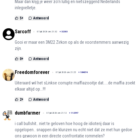
Maar dan krijg je weer zo'n lullig en nietszeggend Nederlands
inlegvelletje.
5
+
Antwoord
Sarcoff
07 juli 2026 om 21:32
+
32303
Gooi er maar een 3M22 Zirkon op als de voorstemmers aanwezig
zijn.
0
+
Antwoord
Freedomforever
07 juli 2026 om 21:25
+
184674
Uiteraard wil het sLinkse corrupte maffiazooitje dat.....de maffia zoekt
elkaar altijd op...!!!
2
+
Antwoord
dumbfarmer
07 juli 2026 om 21:12
+
112597
i call bullshit.. niet te geloven hoe hoog de idioterij daar is
opgelopen.. snappen die klunzen nu echt niet dat ze met hun gedoe
ons gewoon in een directe confrontatie rommelen?