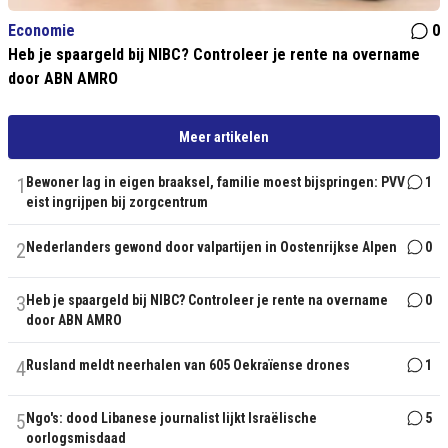
Economie
0
Heb je spaargeld bij NIBC? Controleer je rente na overname
door ABN AMRO
Meer artikelen
1
Bewoner lag in eigen braaksel, familie moest bijspringen: PVV
1
eist ingrijpen bij zorgcentrum
2
Nederlanders gewond door valpartijen in Oostenrijkse Alpen
0
3
Heb je spaargeld bij NIBC? Controleer je rente na overname
0
door ABN AMRO
4
Rusland meldt neerhalen van 605 Oekraïense drones
1
5
Ngo's: dood Libanese journalist lijkt Israëlische
5
oorlogsmisdaad