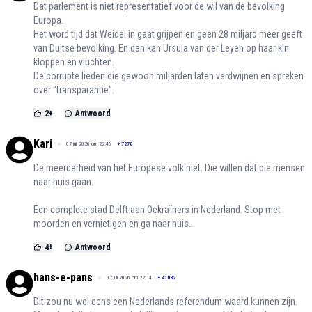
Dat parlement is niet representatief voor de wil van de bevolking
Europa.
Het word tijd dat Weidel in gaat grijpen en geen 28 miljard meer geeft
van Duitse bevolking. En dan kan Ursula van der Leyen op haar kin
kloppen en vluchten.
De corrupte lieden die gewoon miljarden laten verdwijnen en spreken
over "transparantie".
2
+
Antwoord
Kari
07 juli 2026 om 22:46
+
7270
De meerderheid van het Europese volk niet. Die willen dat die mensen
naar huis gaan.
Een complete stad Delft aan Oekraïners in Nederland. Stop met
moorden en vernietigen en ga naar huis..
4
+
Antwoord
hans-e-pans
07 juli 2026 om 22:14
+
41032
Dit zou nu wel eens een Nederlands referendum waard kunnen zijn.