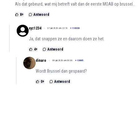
Als dat gebeurd, wat mij betreft valt dan de eerste MOAB op brussel..
8
+
Antwoord
xyz1234
07 juli 2026 om 22:16
+
116336
Ja, dat snappen ze en daarom doen ze het.
4
+
Antwoord
dinaro
08 juli 2026 om 00:06
+
13605
Wordt Brussel dan gespaard?
0
+
Antwoord