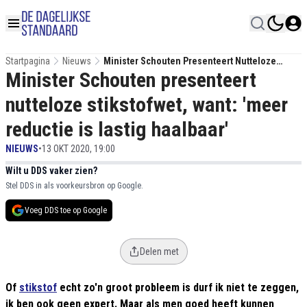
Startpagina
Nieuws
Minister Schouten Presenteert Nutteloze
Minister Schouten presenteert
Stikstofwet, Want: 'meer Reductie Is Lastig
Haalbaar'
nutteloze stikstofwet, want: 'meer
reductie is lastig haalbaar'
NIEUWS
•
13 OKT 2020, 19:00
Wilt u DDS vaker zien?
Stel DDS in als voorkeursbron op Google.
Voeg DDS toe op Google
Delen met
Of
stikstof
echt zo'n groot probleem is durf ik niet te zeggen,
ik ben ook geen expert. Maar als men goed heeft kunnen