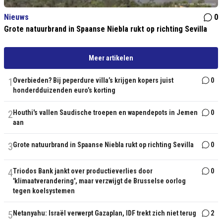
Nieuws
0
Grote natuurbrand in Spaanse Niebla rukt op richting Sevilla
Meer artikelen
1
Overbieden? Bij peperdure villa’s krijgen kopers juist
0
honderdduizenden euro’s korting
2
Houthi's vallen Saudische troepen en wapendepots in Jemen
0
aan
3
Grote natuurbrand in Spaanse Niebla rukt op richting Sevilla
0
4
Triodos Bank jankt over productieverlies door
0
'klimaatverandering', maar verzwijgt de Brusselse oorlog
tegen koelsystemen
5
Netanyahu: Israël verwerpt Gazaplan, IDF trekt zich niet terug
2