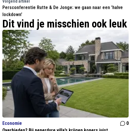
Volgend artikel
Persconferentie Rutte & De Jonge: we gaan naar een 'halve
lockdown'
Dit vind je misschien ook leuk
Economie
0
Overbieden? Bij peperdure villa’s krijgen kopers juist