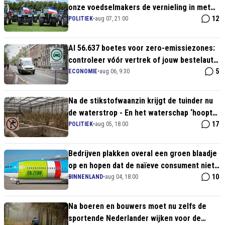
onze voedselmakers de vernieling in met
doorgedraaide stikstofgekte!
12
POLITIEK
•
aug 07, 21:00
Al 56.637 boetes voor zero-emissiezones:
controleer vóór vertrek of jouw bestelauto
naar binnen mag
5
ECONOMIE
•
aug 06, 9:30
Na de stikstofwaanzin krijgt de tuinder nu
de waterstrop - En het waterschap ‘hoopt
op regen’
17
POLITIEK
•
aug 05, 18:00
Bedrijven plakken overal een groen blaadje
op en hopen dat de naïeve consument niet
doorvraagt
10
BINNENLAND
•
aug 04, 18:00
Na boeren en bouwers moet nu zelfs de
sportende Nederlander wijken voor de