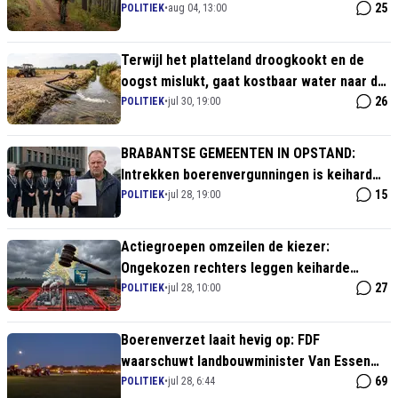
groene regelmachine
25
POLITIEK
•
aug 04, 13:00
Terwijl het platteland droogkookt en de
oogst mislukt, gaat kostbaar water naar de
grote modderkruiper
26
POLITIEK
•
jul 30, 19:00
BRABANTSE GEMEENTEN IN OPSTAND:
Intrekken boerenvergunningen is keihard
verraad van de overheid!
15
POLITIEK
•
jul 28, 19:00
Actiegroepen omzeilen de kiezer:
Ongekozen rechters leggen keiharde
klimaatdwang op aan burgers en MKB
27
POLITIEK
•
jul 28, 10:00
Boerenverzet laait hevig op: FDF
waarschuwt landbouwminister Van Essen
met massale acties
69
POLITIEK
•
jul 28, 6:44