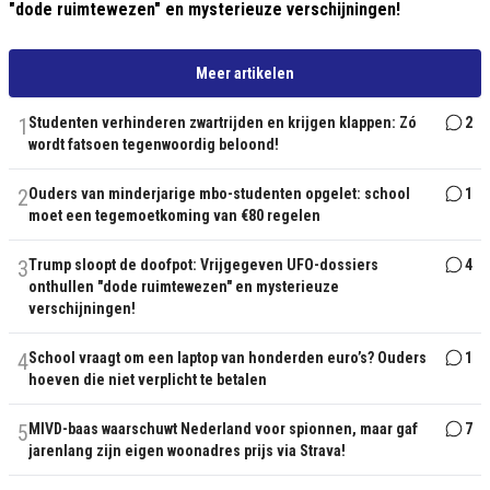
"dode ruimtewezen" en mysterieuze verschijningen!
Meer artikelen
1
Studenten verhinderen zwartrijden en krijgen klappen: Zó
2
wordt fatsoen tegenwoordig beloond!
2
Ouders van minderjarige mbo-studenten opgelet: school
1
moet een tegemoetkoming van €80 regelen
3
Trump sloopt de doofpot: Vrijgegeven UFO-dossiers
4
onthullen "dode ruimtewezen" en mysterieuze
verschijningen!
4
School vraagt om een laptop van honderden euro’s? Ouders
1
hoeven die niet verplicht te betalen
5
MIVD-baas waarschuwt Nederland voor spionnen, maar gaf
7
jarenlang zijn eigen woonadres prijs via Strava!