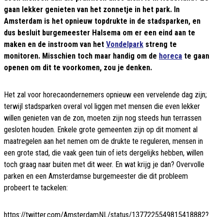
gaan lekker genieten van het zonnetje in het park. In
Amsterdam is het opnieuw topdrukte in de stadsparken, en
dus besluit burgemeester Halsema om er een eind aan te
maken en de instroom van het
Vondelpark
streng te
monitoren. Misschien toch maar handig om de
horeca
te gaan
openen om dit te voorkomen, zou je denken.
Het zal voor horecaondernemers opnieuw een vervelende dag zijn;
terwijl stadsparken overal vol liggen met mensen die even lekker
willen genieten van de zon, moeten zijn nog steeds hun terrassen
gesloten houden. Enkele grote gemeenten zijn op dit moment al
maatregelen aan het nemen om de drukte te reguleren, mensen in
een grote stad, die vaak geen tuin of iets dergelijks hebben, willen
toch graag naar buiten met dit weer. En wat krijg je dan? Overvolle
parken en een Amsterdamse burgemeester die dit probleem
probeert te tackelen:
https://twitter.com/AmsterdamNL/status/1377225549815418882?