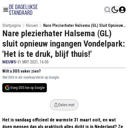
Startpagina
Nieuws
Nare Plezierhater Halsema (GL) Sluit Opnieuw
Nare plezierhater Halsema (GL)
Ingangen Vondelpark: 'Het Is Te Druk, Blijf
Thuis!'
sluit opnieuw ingangen Vondelpark:
'Het is te druk, blijf thuis!'
NIEUWS
•
31 MRT 2021, 16:00
Wilt u DDS vaker zien?
Stel DDS in als voorkeursbron op Google.
Voeg DDS toe op Google
Delen met
Het is vandaag officieel de warmste 31 maart ooit, en wat
doen mensen dan als praktisch alles dicht is in Nederland? Ze