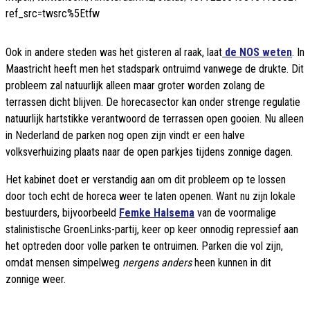
ref_src=twsrc%5Etfw
Ook in andere steden was het gisteren al raak, laat
de NOS weten
. In
Maastricht heeft men het stadspark ontruimd vanwege de drukte. Dit
probleem zal natuurlijk alleen maar groter worden zolang de
terrassen dicht blijven. De horecasector kan onder strenge regulatie
natuurlijk hartstikke verantwoord de terrassen open gooien. Nu alleen
in Nederland de parken nog open zijn vindt er een halve
volksverhuizing plaats naar de open parkjes tijdens zonnige dagen.
Het kabinet doet er verstandig aan om dit probleem op te lossen
door toch echt de horeca weer te laten openen. Want nu zijn lokale
bestuurders, bijvoorbeeld
Femke Halsema
van de voormalige
stalinistische GroenLinks-partij, keer op keer onnodig repressief aan
het optreden door volle parken te ontruimen. Parken die vol zijn,
omdat mensen simpelweg
nergens anders
heen kunnen in dit
zonnige weer.