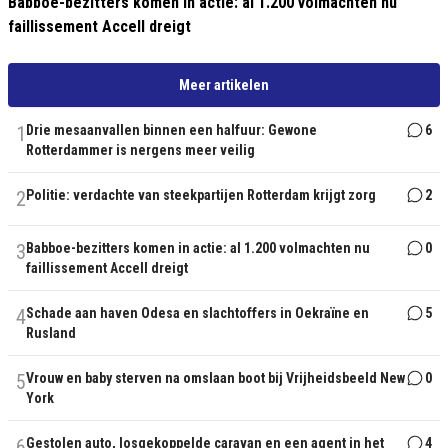
Babboe-bezitters komen in actie: al 1.200 volmachten nu
faillissement Accell dreigt
Meer artikelen
1
Drie mesaanvallen binnen een halfuur: Gewone
6
Rotterdammer is nergens meer veilig
2
Politie: verdachte van steekpartijen Rotterdam krijgt zorg
2
3
Babboe-bezitters komen in actie: al 1.200 volmachten nu
0
faillissement Accell dreigt
4
Schade aan haven Odesa en slachtoffers in Oekraïne en
5
Rusland
5
Vrouw en baby sterven na omslaan boot bij Vrijheidsbeeld New
0
York
6
Gestolen auto, losgekoppelde caravan en een agent in het
4