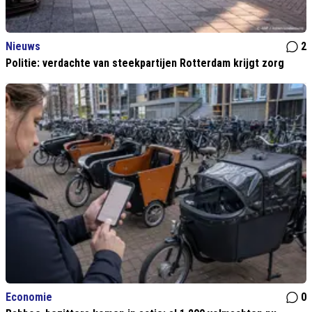
Nieuws
2
Politie: verdachte van steekpartijen Rotterdam krijgt zorg
Economie
0