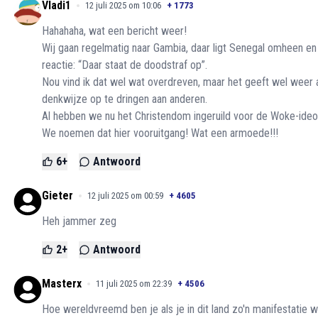
Vladi1
12 juli 2025 om 10:06
+
1773
Hahahaha, wat een bericht weer!
Wij gaan regelmatig naar Gambia, daar ligt Senegal omheen en
reactie: “Daar staat de doodstraf op”.
Nou vind ik dat wel wat overdreven, maar het geeft wel weer a
denkwijze op te dringen aan anderen.
Al hebben we nu het Christendom ingeruild voor de Woke-ideo
We noemen dat hier vooruitgang! Wat een armoede!!!
6
+
Antwoord
Gieter
12 juli 2025 om 00:59
+
4605
Heh jammer zeg
2
+
Antwoord
Masterx
11 juli 2025 om 22:39
+
4506
Hoe wereldvreemd ben je als je in dit land zo'n manifestatie wi