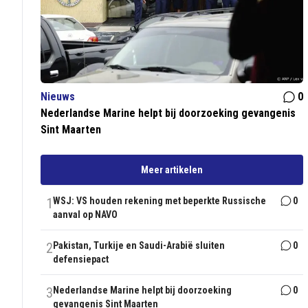
Nieuws
0
Nederlandse Marine helpt bij doorzoeking gevangenis
Sint Maarten
Meer artikelen
1
WSJ: VS houden rekening met beperkte Russische
0
aanval op NAVO
2
Pakistan, Turkije en Saudi-Arabië sluiten
0
defensiepact
3
Nederlandse Marine helpt bij doorzoeking
0
gevangenis Sint Maarten