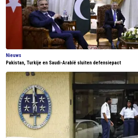
Nieuws
Pakistan, Turkije en Saudi-Arabië sluiten defensiepact