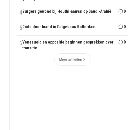
4
Burgers gewond bij Houthi-aanval op Saudi-Arabië
0
5
Dode door brand in flatgebouw Rotterdam
0
6
Venezuela en oppositie beginnen gesprekken over
0
transitie
Meer artikelen