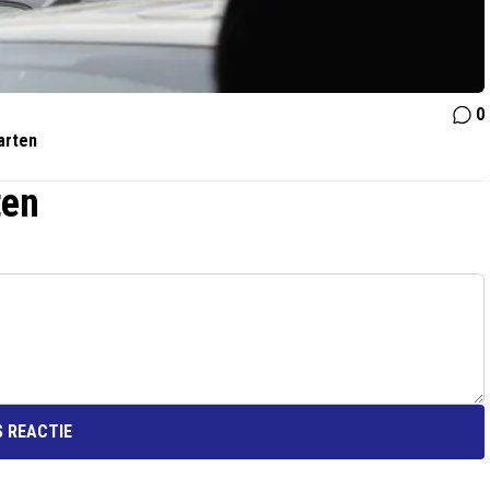
0
arten
ten
 REACTIE