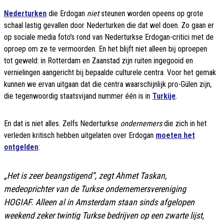
Nederturken
die Erdogan
niet
steunen worden opeens op grote
schaal lastig gevallen door Nederturken die dat wel doen. Zo gaan er
op sociale media foto's rond van Nederturkse Erdogan-critici met de
oproep om ze te vermoorden. En het blijft niet alleen bij oproepen
tot geweld: in Rotterdam en Zaanstad zijn ruiten ingegooid en
vernielingen aangericht bij bepaalde culturele centra. Voor het gemak
kunnen we ervan uitgaan dat die centra waarschijnlijk pro-Gülen zijn,
die tegenwoordig staatsvijand nummer één is in
Turkije
.
En dat is niet alles. Zelfs Nederturkse
ondernemers
die zich in het
verleden kritisch hebben uitgelaten over Erdogan
moeten het
ontgelden
:
„Het is zeer beangstigend”, zegt Ahmet Taskan,
medeoprichter van de Turkse ondernemersvereniging
HOGIAF. Alleen al in Amsterdam staan sinds afgelopen
weekend zeker twintig Turkse bedrijven op een zwarte lijst,