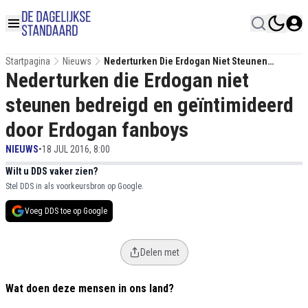
Startpagina
Nieuws
Nederturken Die Erdogan Niet Steunen
Nederturken die Erdogan niet
Bedreigd En Geïntimideerd Door Erdogan
Fanboys
steunen bedreigd en geïntimideerd
door Erdogan fanboys
NIEUWS
•
18 JUL 2016, 8:00
Wilt u DDS vaker zien?
Stel DDS in als voorkeursbron op Google.
Voeg DDS toe op Google
Delen met
Wat doen deze mensen in ons land?