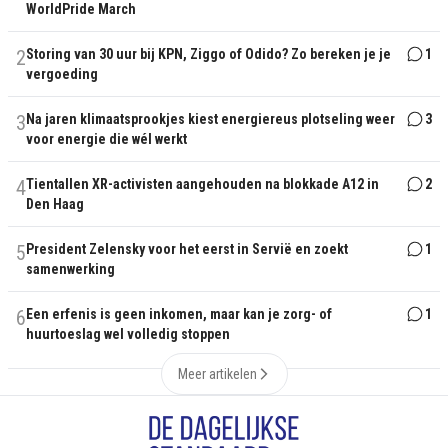
WorldPride March
2
Storing van 30 uur bij KPN, Ziggo of Odido? Zo bereken je je
1
vergoeding
3
Na jaren klimaatsprookjes kiest energiereus plotseling weer
3
voor energie die wél werkt
4
Tientallen XR-activisten aangehouden na blokkade A12 in
2
Den Haag
5
President Zelensky voor het eerst in Servië en zoekt
1
samenwerking
6
Een erfenis is geen inkomen, maar kan je zorg- of
1
huurtoeslag wel volledig stoppen
Meer artikelen