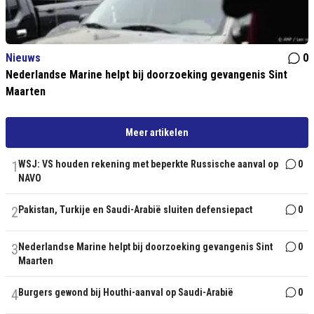
Nieuws
0
Nederlandse Marine helpt bij doorzoeking gevangenis Sint
Maarten
Meer artikelen
1
WSJ: VS houden rekening met beperkte Russische aanval op
0
NAVO
2
Pakistan, Turkije en Saudi-Arabië sluiten defensiepact
0
3
Nederlandse Marine helpt bij doorzoeking gevangenis Sint
0
Maarten
4
Burgers gewond bij Houthi-aanval op Saudi-Arabië
0