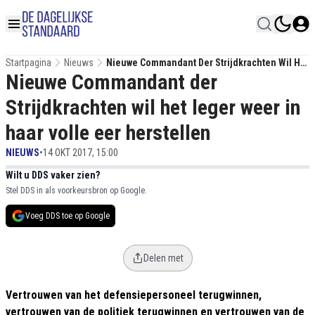
Startpagina
Nieuws
Nieuwe Commandant Der Strijdkrachten Wil Het
Nieuwe Commandant der
Leger Weer In Haar Volle Eer Herstellen
Strijdkrachten wil het leger weer in
haar volle eer herstellen
NIEUWS
•
14 OKT 2017, 15:00
Wilt u DDS vaker zien?
Stel DDS in als voorkeursbron op Google.
Voeg DDS toe op Google
Delen met
Vertrouwen van het defensiepersoneel terugwinnen,
vertrouwen van de politiek terugwinnen en vertrouwen van de