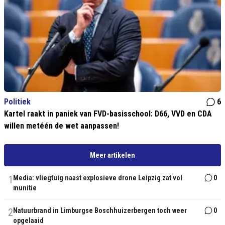
Politiek
6
Kartel raakt in paniek van FVD-basisschool: D66, VVD en CDA
willen metéén de wet aanpassen!
Meer artikelen
1
Media: vliegtuig naast explosieve drone Leipzig zat vol
0
munitie
2
Natuurbrand in Limburgse Boschhuizerbergen toch weer
0
opgelaaid