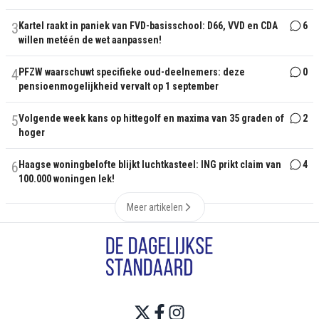
3
Kartel raakt in paniek van FVD-basisschool: D66, VVD en CDA
6
willen metéén de wet aanpassen!
4
PFZW waarschuwt specifieke oud-deelnemers: deze
0
pensioenmogelijkheid vervalt op 1 september
5
Volgende week kans op hittegolf en maxima van 35 graden of
2
hoger
6
Haagse woningbelofte blijkt luchtkasteel: ING prikt claim van
4
100.000 woningen lek!
Meer artikelen