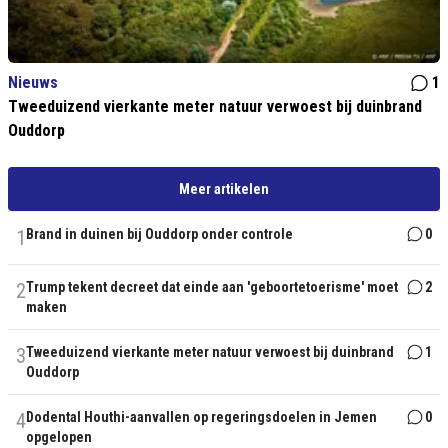
Nieuws
1
Tweeduizend vierkante meter natuur verwoest bij duinbrand
Ouddorp
Meer artikelen
1
Brand in duinen bij Ouddorp onder controle
0
2
Trump tekent decreet dat einde aan 'geboortetoerisme' moet
2
maken
3
Tweeduizend vierkante meter natuur verwoest bij duinbrand
1
Ouddorp
4
Dodental Houthi-aanvallen op regeringsdoelen in Jemen
0
opgelopen