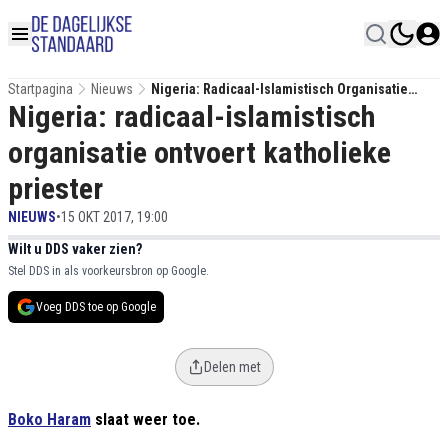
Startpagina
Nieuws
Nigeria: Radicaal-Islamistisch Organisatie
Nigeria: radicaal-islamistisch
Ontvoert Katholieke Priester
organisatie ontvoert katholieke
priester
NIEUWS
•
15 OKT 2017, 19:00
Wilt u DDS vaker zien?
Stel DDS in als voorkeursbron op Google.
Voeg DDS toe op Google
Delen met
Boko Haram
slaat weer toe.