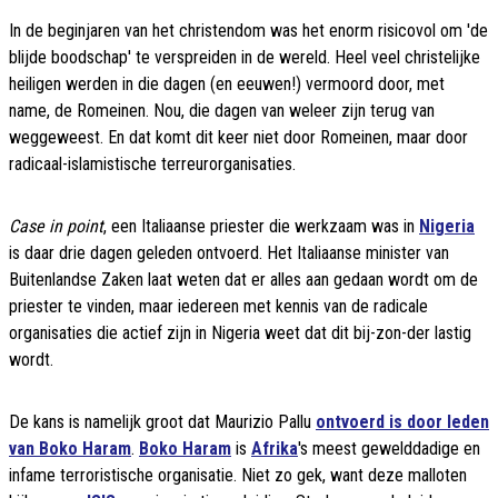
In de beginjaren van het christendom was het enorm risicovol om 'de
blijde boodschap' te verspreiden in de wereld. Heel veel christelijke
heiligen werden in die dagen (en eeuwen!) vermoord door, met
name, de Romeinen. Nou, die dagen van weleer zijn terug van
weggeweest. En dat komt dit keer niet door Romeinen, maar door
radicaal-islamistische terreurorganisaties.
Case in point
, een Italiaanse priester die werkzaam was in
Nigeria
is daar drie dagen geleden ontvoerd. Het Italiaanse minister van
Buitenlandse Zaken laat weten dat er alles aan gedaan wordt om de
priester te vinden, maar iedereen met kennis van de radicale
organisaties die actief zijn in Nigeria weet dat dit bij-zon-der lastig
wordt.
De kans is namelijk groot dat Maurizio Pallu
ontvoerd is door leden
van Boko Haram
.
Boko Haram
is
Afrika
's meest gewelddadige en
infame terroristische organisatie. Niet zo gek, want deze malloten