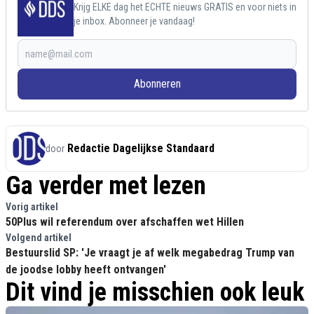
Krijg ELKE dag het ECHTE nieuws GRATIS en voor niets in
je inbox. Abonneer je vandaag!
Abonneren
Redactie Dagelijkse Standaard
door
Ga verder met lezen
Vorig artikel
50Plus wil referendum over afschaffen wet Hillen
Volgend artikel
Bestuurslid SP: 'Je vraagt je af welk megabedrag Trump van
de joodse lobby heeft ontvangen'
Dit vind je misschien ook leuk