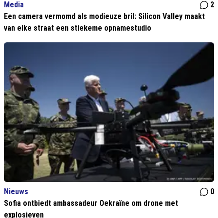
Media
2
Een camera vermomd als modieuze bril: Silicon Valley maakt
van elke straat een stiekeme opnamestudio
Nieuws
0
Sofia ontbiedt ambassadeur Oekraïne om drone met
explosieven