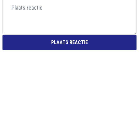
PLAATS REACTIE