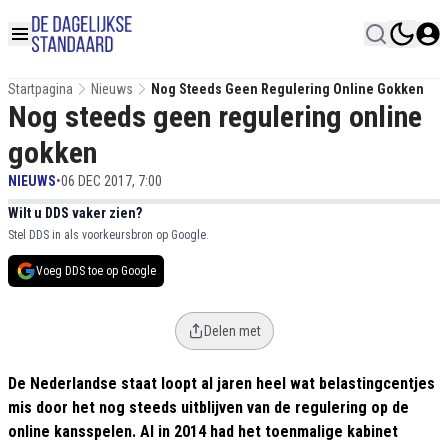
Startpagina
Nieuws
Nog Steeds Geen Regulering Online Gokken
Nog steeds geen regulering online
gokken
NIEUWS
•
06 DEC 2017, 7:00
Wilt u DDS vaker zien?
Stel DDS in als voorkeursbron op Google.
Voeg DDS toe op Google
Delen met
De Nederlandse staat loopt al jaren heel wat belastingcentjes
mis door het nog steeds uitblijven van de regulering op de
online kansspelen. Al in 2014 had het toenmalige kabinet