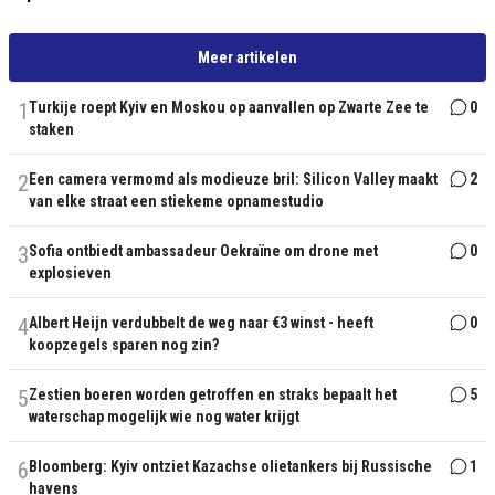
Meer artikelen
1
Turkije roept Kyiv en Moskou op aanvallen op Zwarte Zee te
0
staken
2
Een camera vermomd als modieuze bril: Silicon Valley maakt
2
van elke straat een stiekeme opnamestudio
3
Sofia ontbiedt ambassadeur Oekraïne om drone met
0
explosieven
4
Albert Heijn verdubbelt de weg naar €3 winst - heeft
0
koopzegels sparen nog zin?
5
Zestien boeren worden getroffen en straks bepaalt het
5
waterschap mogelijk wie nog water krijgt
6
Bloomberg: Kyiv ontziet Kazachse olietankers bij Russische
1
havens