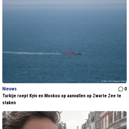
Nieuws
0
Turkije roept Kyiv en Moskou op aanvallen op Zwarte Zee te
staken