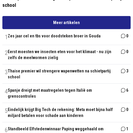
school
Meer artikelen
1
Zes jaar cel en tbs voor doodsteken broer in Gouda
0
2
Eerst moesten we insecten eten voor het klimaat - nu zijn
0
zelfs de meelwormen zielig
3
Thaise premier wil strengere wapenwetten na schietpartij
3
school
4
Spanje dreigt met maatregelen tegen Italië om
6
grenscontroles
5
Eindelijk krijgt Big Tech de rekening: Meta moet bijna half
0
miljard betalen voor schade aan kinderen
6
Standbeeld Elfstedenwinnaar Paping weggehaald om
1