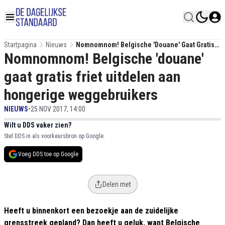
Startpagina
Nieuws
Nomnomnom! Belgische 'douane' Gaat Gratis
Nomnomnom! Belgische 'douane'
Friet Uitdelen Aan Hongerige Weggebruikers
gaat gratis friet uitdelen aan
hongerige weggebruikers
NIEUWS
•
25 NOV 2017, 14:00
Wilt u DDS vaker zien?
Stel DDS in als voorkeursbron op Google.
Voeg DDS toe op Google
Delen met
Heeft u binnenkort een bezoekje aan de zuidelijke
grensstreek gepland? Dan heeft u geluk, want Belgische