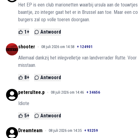
Het EP is een club marionetten waarbij ursula aan de touwtjes 
baantje, zo integer gaat het er in Brussel aan toe. Maar een co
burgers zal op volle toeren doorgaan.
1
+
Antwoord
shooter
08 juli 2026 om 14:58
+
124901
Allemaal dankzij het inlegvelletje van landverrader Rutte. Voo
misstaan.
8
+
Antwoord
peterultee.p
08 juli 2026 om 14:46
+
34656
Idiote
5
+
Antwoord
Dreamteam
08 juli 2026 om 14:35
+
93259