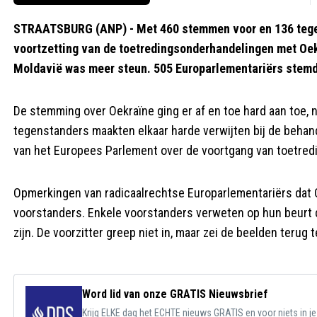
STRAATSBURG (ANP) - Met 460 stemmen voor en 136 tege
voortzetting van de toetredingsonderhandelingen met Oek
Moldavië was meer steun. 505 Europarlementariërs stemd
De stemming over Oekraïne ging er af en toe hard aan toe, n
tegenstanders maakten elkaar harde verwijten bij de behand
van het Europees Parlement over de voortgang van toetred
Opmerkingen van radicaalrechtse Europarlementariërs dat Oe
voorstanders. Enkele voorstanders verweten op hun beurt d
zijn. De voorzitter greep niet in, maar zei de beelden terug
Word lid van onze GRATIS Nieuwsbrief
Krijg ELKE dag het ECHTE nieuws GRATIS en voor niets in j