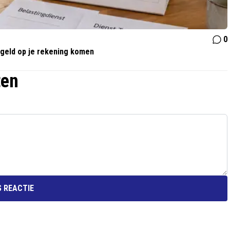
0
r geld op je rekening komen
ten
 REACTIE