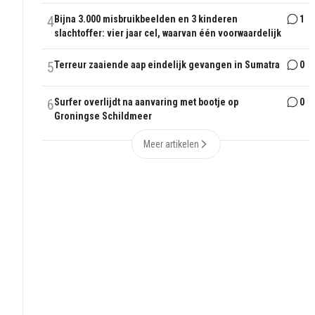
4
Bijna 3.000 misbruikbeelden en 3 kinderen
1
slachtoffer: vier jaar cel, waarvan één voorwaardelijk
5
Terreur zaaiende aap eindelijk gevangen in Sumatra
0
6
Surfer overlijdt na aanvaring met bootje op
0
Groningse Schildmeer
Meer artikelen