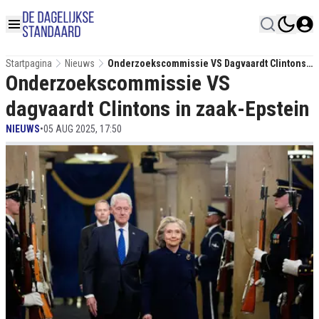
Startpagina
Nieuws
Onderzoekscommissie VS Dagvaardt Clintons
Onderzoekscommissie VS
In Zaak-Epstein
dagvaardt Clintons in zaak-Epstein
NIEUWS
•
05 AUG 2025, 17:50