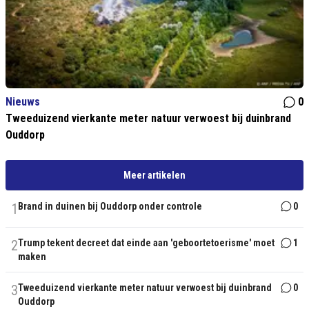
Nieuws
0
Tweeduizend vierkante meter natuur verwoest bij duinbrand
Ouddorp
Meer artikelen
1
Brand in duinen bij Ouddorp onder controle
0
2
Trump tekent decreet dat einde aan 'geboortetoerisme' moet
1
maken
3
Tweeduizend vierkante meter natuur verwoest bij duinbrand
0
Ouddorp