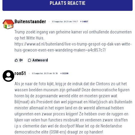
PLAATS REACTIE
Buitenstaander
05 augustus 2025 om 19:07
+
14837
Trump zoekt ingang van geheime kamer vol onthullende documenten
op het Witte Huis.
https://www.ad.nl/buitenland/live-vs-trump-gespot-op-dak-van-witte-
huis-gewoon-even-een-wandeling-maken~a4c857c7/
0
+
Antwoord
ron51
05 augustus 2025 om 18:58
+
32238
Als je naar de foto kijkt, krijg je de indruk dat die Clintons zo uit het
wassen beelden museum zijn gehaald! Deze democratische figuren
horen bij de zogenaamde wereld elite en moeten gezien wat
Bil(maat) als President dan wel pijpmaat en Hilar(y)isch als Buitenladn
minister allemaal in het eigen land en de wereld allemaal hebben
uitgevreten een zwaar proces krijgen! Ze hebben over de ruggen en
lijken van velen hun functies misbruikt en verdienen zware straffen
i.p.v. clementie dan wel de doofpot! Maar let op de Nederlandse
democratische elite (OSM-ers) draagt ze op handen!