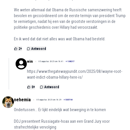
We weten allemaal dat Obama de Russische samenzwering heeft
bevolen en gecoördineerd om de eerste termijn van president Trump
te vernietigen, nadat hij een van de grootste verstoringen in de
politieke geschiedenis over Hillary had veroorzaakt.
En ik wed dat dat niet alles was wat Obama had besteld.
2
+
Antwoord
wim
05 augustus 2025 om 18:41
+
138217
https://www.thegatewaypundit.com/2025/08/wayne-root-
want-indict-obama-hillary-here-is/
0
+
Antwoord
nehemia
05 augustus 2025 om 18:29
+
535718
Ondertussen... Er lijkt eindelijk wat beweging in te komen
DOJ presenteert Russiagate-hoax aan een Grand Jury voor
strafrechtelijke vervolging