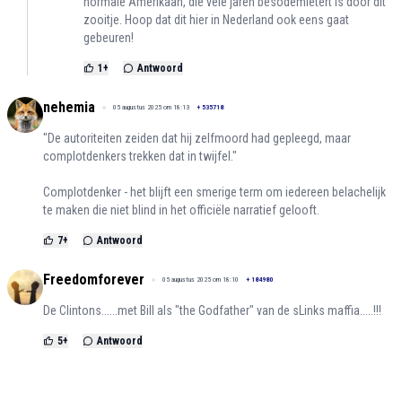
normale Amerikaan, die vele jaren besodemietert is door dit
zooitje. Hoop dat dit hier in Nederland ook eens gaat
gebeuren!
1
+
Antwoord
nehemia
05 augustus 2025 om 18:13
+
535718
"De autoriteiten zeiden dat hij zelfmoord had gepleegd, maar
complotdenkers trekken dat in twijfel."
Complotdenker - het blijft een smerige term om iedereen belachelijk
te maken die niet blind in het officiële narratief gelooft.
7
+
Antwoord
Freedomforever
05 augustus 2025 om 18:10
+
184980
De Clintons......met Bill als "the Godfather" van de sLinks maffia.....!!!
5
+
Antwoord