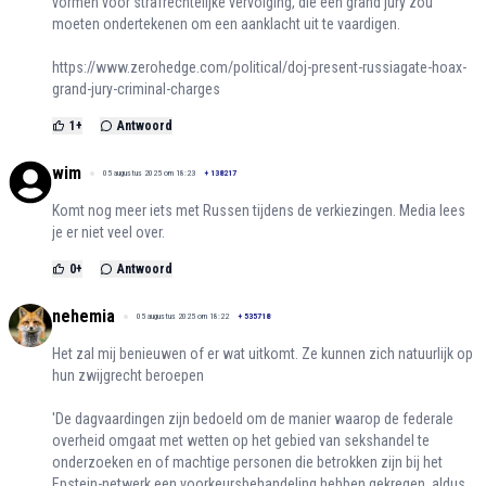
vormen voor strafrechtelijke vervolging, die een grand jury zou
moeten ondertekenen om een aanklacht uit te vaardigen.
https://www.zerohedge.com/political/doj-present-russiagate-hoax-
grand-jury-criminal-charges
1
+
Antwoord
wim
05 augustus 2025 om 18:23
+
138217
Komt nog meer iets met Russen tijdens de verkiezingen. Media lees
je er niet veel over.
0
+
Antwoord
nehemia
05 augustus 2025 om 18:22
+
535718
Het zal mij benieuwen of er wat uitkomt. Ze kunnen zich natuurlijk op
hun zwijgrecht beroepen
'De dagvaardingen zijn bedoeld om de manier waarop de federale
overheid omgaat met wetten op het gebied van sekshandel te
onderzoeken en of machtige personen die betrokken zijn bij het
Epstein-netwerk een voorkeursbehandeling hebben gekregen, aldus