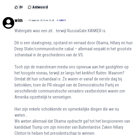
0
+
Antwoord
wim
05 augustus 2025 om 18:38
+
138217
Watergate was een zit... terwijl RussiaGate KANKER is.
Dit is een staatsgreep, opstand en verraad door Obama, Hillary en hun
Deep State/communistische cabal – allemaal verpakt in het grootste
schandaal in de geschiedenis van de VS.
Toch zijn de mainstream media ons opnieuw aan het gaslighten op
het hoogste niveau, terwijl ze langs het kerkhof fluiten. Waarom?
Omdat dit hun schandaal is. Ze waren er vanaf de eerste dag bij
betrokken, toen de PR-vleugel van de Democratische Partij en
verschillende communistische verraders vastbesloten waren om
Amerika opzettelijk te vernietigen.
Hier zijn enkele schokkende en opmerkelijke dingen die we nu
weten...
We weten allemaal dat Obama opdracht gaf tot het bespioneren van
kandidaat Trump om zijn minister van Buitenlandse Zaken Hillary
Clinton te helpen het presidentschap te winnen.