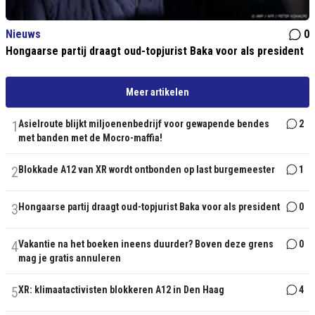
Nieuws
0
Hongaarse partij draagt oud-topjurist Baka voor als president
Meer artikelen
1
Asielroute blijkt miljoenenbedrijf voor gewapende bendes
2
met banden met de Mocro-maffia!
2
Blokkade A12 van XR wordt ontbonden op last burgemeester
1
3
Hongaarse partij draagt oud-topjurist Baka voor als president
0
4
Vakantie na het boeken ineens duurder? Boven deze grens
0
mag je gratis annuleren
5
XR: klimaatactivisten blokkeren A12 in Den Haag
4