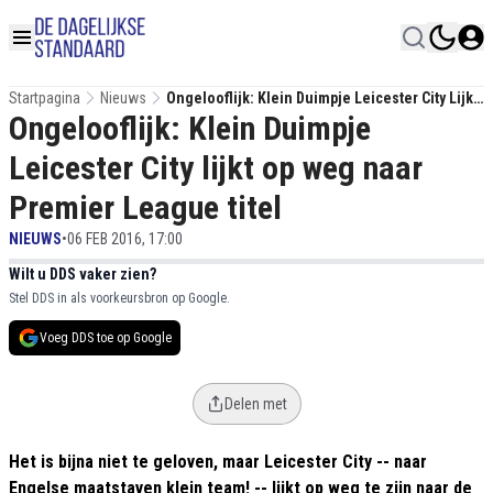
Startpagina
Nieuws
Ongelooflijk: Klein Duimpje Leicester City Lijkt
Ongelooflijk: Klein Duimpje
Op Weg Naar Premier League Titel
Leicester City lijkt op weg naar
Premier League titel
NIEUWS
•
06 FEB 2016, 17:00
Wilt u DDS vaker zien?
Stel DDS in als voorkeursbron op Google.
Voeg DDS toe op Google
Delen met
Het is bijna niet te geloven, maar Leicester City -- naar
Engelse maatstaven klein team! -- lijkt op weg te zijn naar de