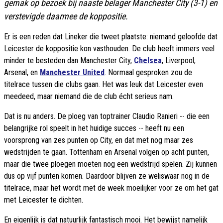
gemak op bezoek bij naaste belager Manchester City (3-1) en
verstevigde daarmee de koppositie.
Er is een reden dat Lineker die tweet plaatste: niemand geloofde dat
Leicester de koppositie kon vasthouden. De club heeft immers veel
minder te besteden dan Manchester City,
Chelsea
, Liverpool,
Arsenal, en
Manchester United
. Normaal gesproken zou de
titelrace tussen die clubs gaan. Het was leuk dat Leicester even
meedeed, maar niemand die de club écht serieus nam.
Dat is nu anders. De ploeg van toptrainer Claudio Ranieri -- die een
belangrijke rol speelt in het huidige succes -- heeft nu een
voorsprong van zes punten op City, en dat met nog maar zes
wedstrijden te gaan. Tottenham en Arsenal volgen op acht punten,
maar die twee ploegen moeten nog een wedstrijd spelen. Zij kunnen
dus op vijf punten komen. Daardoor blijven ze weliswaar nog in de
titelrace, maar het wordt met de week moeilijker voor ze om het gat
met Leicester te dichten.
En eigenlijk is dat natuurlijk fantastisch mooi. Het bewijst namelijk