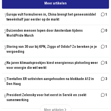
Meer artikelen
1
Europa vult formulieren in, China brengt het geneesmiddel
1
tweeënhalf jaar eerder op de markt
2
Duizenden mensen lopen door Amsterdam tijdens
0
WorldPride March
3
Storing van 30 uur bij KPN, Ziggo of Odido? Zo bereken je je
1
vergoeding
4
Na jaren klimaatsprookjes kiest energiereus plotseling weer
5
voor energie die wél werkt
5
Tientallen XR-activisten aangehouden na blokkade A12 in
3
Den Haag
6
President Zelensky voor het eerst in Servië en zoekt
1
samenwerking
Meer artikelen