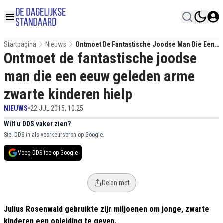
Startpagina
Nieuws
Ontmoet De Fantastische Joodse Man Die Een
Ontmoet de fantastische joodse
Eeuw Geleden Arme Zwarte Kinderen Hielp
man die een eeuw geleden arme
zwarte kinderen hielp
NIEUWS
•
22 JUL 2015, 10:25
Wilt u DDS vaker zien?
Stel DDS in als voorkeursbron op Google.
Voeg DDS toe op Google
Delen met
Julius Rosenwald gebruikte zijn miljoenen om jonge, zwarte
kinderen een opleiding te geven.