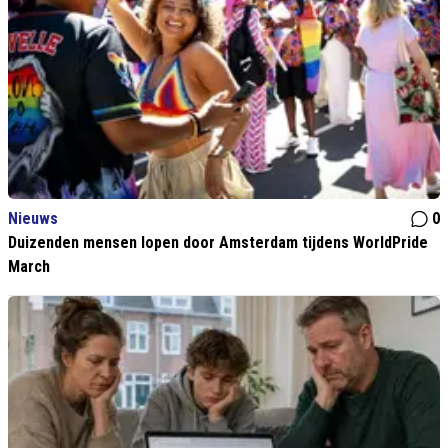
Nieuws
0
Duizenden mensen lopen door Amsterdam tijdens WorldPride
March