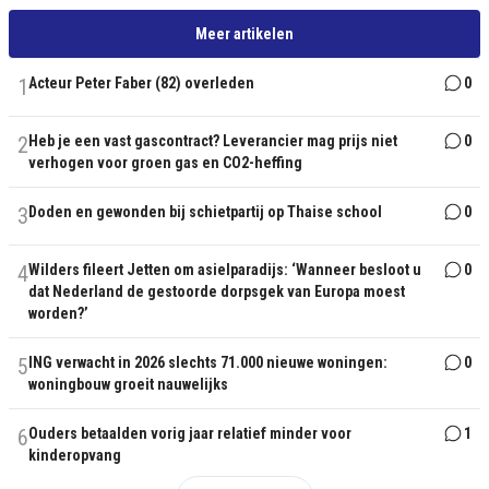
Meer artikelen
1
Acteur Peter Faber (82) overleden
0
2
Heb je een vast gascontract? Leverancier mag prijs niet
0
verhogen voor groen gas en CO2-heffing
3
Doden en gewonden bij schietpartij op Thaise school
0
4
Wilders fileert Jetten om asielparadijs: ‘Wanneer besloot u
0
dat Nederland de gestoorde dorpsgek van Europa moest
worden?’
5
ING verwacht in 2026 slechts 71.000 nieuwe woningen:
0
woningbouw groeit nauwelijks
6
Ouders betaalden vorig jaar relatief minder voor
1
kinderopvang