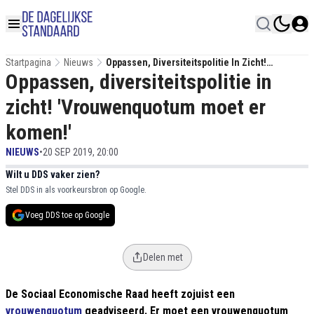
Startpagina
Nieuws
Oppassen, Diversiteitspolitie In Zicht!
Oppassen, diversiteitspolitie in
'Vrouwenquotum Moet Er Komen!'
zicht! 'Vrouwenquotum moet er
komen!'
NIEUWS
•
20 SEP 2019, 20:00
Wilt u DDS vaker zien?
Stel DDS in als voorkeursbron op Google.
Voeg DDS toe op Google
Delen met
De Sociaal Economische Raad heeft zojuist een
vrouwenquotum
geadviseerd. Er moet een vrouwenquotum