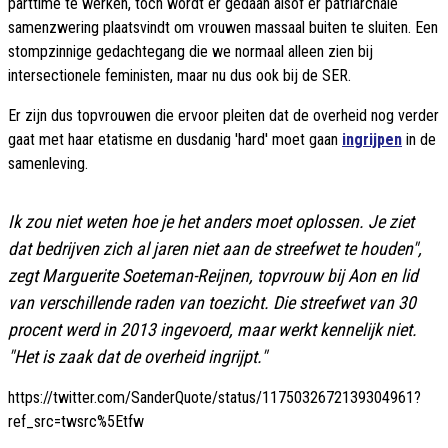
parttime te werken, toch wordt er gedaan alsof er patriarchale
samenzwering plaatsvindt om vrouwen massaal buiten te sluiten. Een
stompzinnige gedachtegang die we normaal alleen zien bij
intersectionele feministen, maar nu dus ook bij de SER.
Er zijn dus topvrouwen die ervoor pleiten dat de overheid nog verder
gaat met haar etatisme en dusdanig 'hard' moet gaan
ingrijpen
in de
samenleving.
Ik zou niet weten hoe je het anders moet oplossen. Je ziet
dat bedrijven zich al jaren niet aan de streefwet te houden",
zegt Marguerite Soeteman-Reijnen, topvrouw bij Aon en lid
van verschillende raden van toezicht. Die streefwet van 30
procent werd in 2013 ingevoerd, maar werkt kennelijk niet.
"Het is zaak dat de overheid ingrijpt."
https://twitter.com/SanderQuote/status/1175032672139304961?
ref_src=twsrc%5Etfw