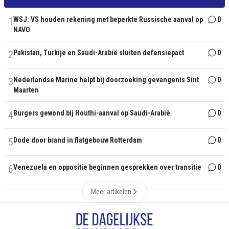
1
WSJ: VS houden rekening met beperkte Russische aanval op
0
NAVO
2
Pakistan, Turkije en Saudi-Arabië sluiten defensiepact
0
3
Nederlandse Marine helpt bij doorzoeking gevangenis Sint
0
Maarten
4
Burgers gewond bij Houthi-aanval op Saudi-Arabië
0
5
Dode door brand in flatgebouw Rotterdam
0
6
Venezuela en oppositie beginnen gesprekken over transitie
0
Meer artikelen