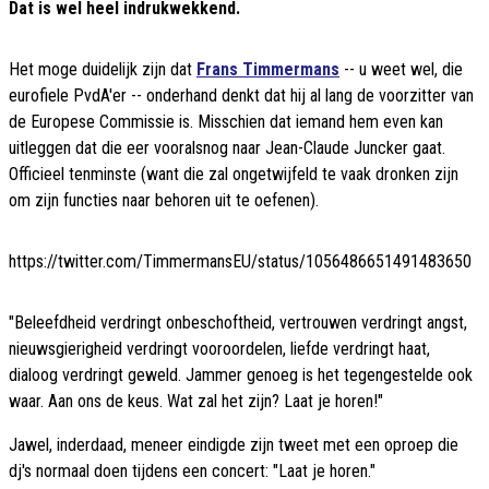
Dat is wel heel indrukwekkend.
Het moge duidelijk zijn dat
Frans Timmermans
-- u weet wel, die
eurofiele PvdA'er -- onderhand denkt dat hij al lang de voorzitter van
de Europese Commissie is. Misschien dat iemand hem even kan
uitleggen dat die eer vooralsnog naar Jean-Claude Juncker gaat.
Officieel tenminste (want die zal ongetwijfeld te vaak dronken zijn
om zijn functies naar behoren uit te oefenen).
https://twitter.com/TimmermansEU/status/1056486651491483650
"Beleefdheid verdringt onbeschoftheid, vertrouwen verdringt angst,
nieuwsgierigheid verdringt vooroordelen, liefde verdringt haat,
dialoog verdringt geweld. Jammer genoeg is het tegengestelde ook
waar. Aan ons de keus. Wat zal het zijn? Laat je horen!"
Jawel, inderdaad, meneer eindigde zijn tweet met een oproep die
dj's normaal doen tijdens een concert: "Laat je horen."