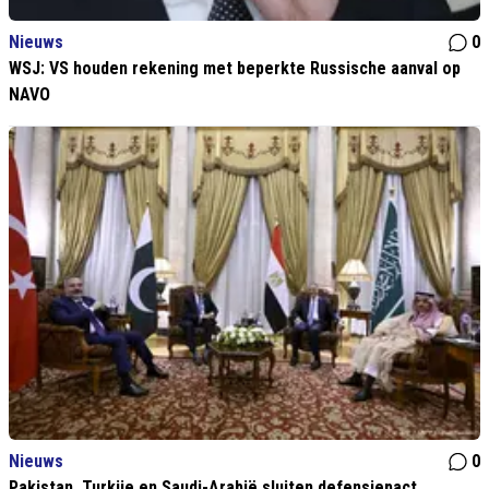
Nieuws
0
WSJ: VS houden rekening met beperkte Russische aanval op
NAVO
Nieuws
0
Pakistan, Turkije en Saudi-Arabië sluiten defensiepact