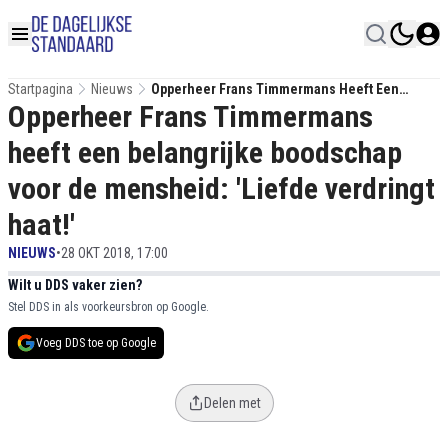
Startpagina
Nieuws
Opperheer Frans Timmermans Heeft Een
Opperheer Frans Timmermans
Belangrijke Boodschap Voor De Mensheid:
'Liefde Verdringt Haat!'
heeft een belangrijke boodschap
voor de mensheid: 'Liefde verdringt
haat!'
NIEUWS
•
28 OKT 2018, 17:00
Wilt u DDS vaker zien?
Stel DDS in als voorkeursbron op Google.
Voeg DDS toe op Google
Delen met