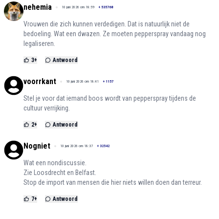
nehemia
10 juni 2026 om 18:59
+
535768
Vrouwen die zich kunnen verdedigen. Dat is natuurlijk niet de
bedoeling. Wat een dwazen. Ze moeten pepperspray vandaag nog
legaliseren.
3
+
Antwoord
voorrkant
10 juni 2026 om 18:41
+
1157
Stel je voor dat iemand boos wordt van pepperspray tijdens de
cultuur verrijking.
2
+
Antwoord
Nogniet
10 juni 2026 om 18:37
+
32542
Wat een nondiscussie.
Zie Loosdrecht en Belfast.
Stop de import van mensen die hier niets willen doen dan terreur.
7
+
Antwoord