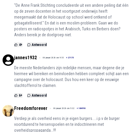
"De Anne Frank Stichting concludeerde uit een andere peiling dat één
op de zeven docenten in het voortgezet onderwijs heeft
meegemaakt dat de Holocaust op school werd ontkend of
gebagatelliseerd." En dat is een moslim-probleem. Gaan we do
posters en radiospotjes in het Arabisch, Turks en Berbers doen?
Anders bereik je de doelgroep niet.
4
+
Antwoord
jannes1932
08 januari 2026 om 9:55
+
27175
De meeste Nederlanders zijn redelijke mensen, maar degene die je
hiermee wil bereiken en beinvloeden hebben compleet schijt aan een
campagne over de holocaust. Dus hou een keer op de eeuwige
slachtofferrol te claimen.
6
+
Antwoord
Freedomforever
08 januari 2026 om 9:32
+
184990
Verdiep je als overheid eens in je eigen burgers.....i.p.v de burger
voortdurend te hersenspoelen en te indoctrineren met
overheidspropaganda...!!!