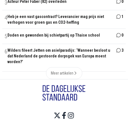
3
Acteur Peter Faber (82) overleden
0
4
Heb je een vast gascontract? Leverancier mag prijs niet
1
verhogen voor groen gas en CO2-heffing
5
Doden en gewonden bij schietpartij op Thaise school
0
6
Wilders fileert Jetten om asielparadijs: ‘Wanneer besloot u
3
dat Nederland de gestoorde dorpsgek van Europa moest
worden?’
Meer artikelen