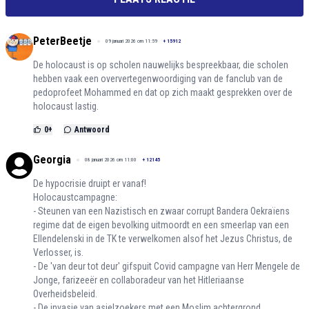
PeterBeetje
09 januari 2026 om 11:59
+
15912
De holocaust is op scholen nauwelijks bespreekbaar, die scholen
hebben vaak een oververtegenwoordiging van de fanclub van de
pedoprofeet Mohammed en dat op zich maakt gesprekken over de
holocaust lastig.
0
+
Antwoord
Georgia
08 januari 2026 om 11:00
+
12145
De hypocrisie druipt er vanaf!
Holocaustcampagne:
- Steunen van een Nazistisch en zwaar corrupt Bandera Oekraïens
regime dat de eigen bevolking uitmoordt en een smeerlap van een
Ellendelenski in de TK te verwelkomen alsof het Jezus Christus, de
Verlosser, is.
- De 'van deur tot deur' gifspuit Covid campagne van Herr Mengele de
Jonge, farizeeër en collaboradeur van het Hitleriaanse
Overheidsbeleid.
- De invasie van asielzoekers met een Moslim achtergrond