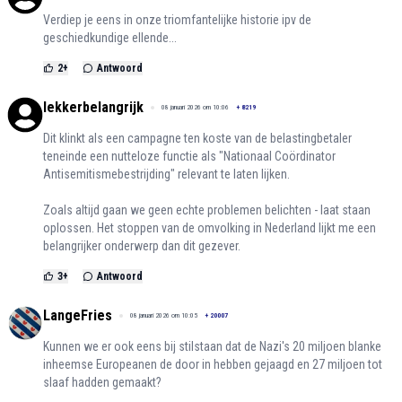
Verdiep je eens in onze triomfantelijke historie ipv de
geschiedkundige ellende...
2
+
Antwoord
lekkerbelangrijk
08 januari 2026 om 10:06
+
8219
Dit klinkt als een campagne ten koste van de belastingbetaler
teneinde een nutteloze functie als "Nationaal Coördinator
Antisemitismebestrijding" relevant te laten lijken.
Zoals altijd gaan we geen echte problemen belichten - laat staan
oplossen. Het stoppen van de omvolking in Nederland lijkt me een
belangrijker onderwerp dan dit gezever.
3
+
Antwoord
LangeFries
08 januari 2026 om 10:05
+
20007
Kunnen we er ook eens bij stilstaan dat de Nazi's 20 miljoen blanke
inheemse Europeanen de door in hebben gejaagd en 27 miljoen tot
slaaf hadden gemaakt?