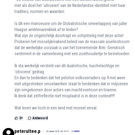
met als doel het 'uitroeien' van de Nederlandse identiteit met haar
tradities, normen en waarden.
Is dit een manoeuvre om de Globalistische smeerlapperij van jullie
Haagse ambtenarenkliek af te leiden?
Wat zijn ze ongelofelijk doortrapt en schijnheilig met deze actie!
Proberen het misselijkmakend beleid van de massale asielinstroom
dat de werkelijke oorzaak is van het toenemende Anti -Semitisch
sentiment in de samenleving met een zoethoudertje te beïnvloeden.
Ik sta werkelijk versteld van dit dualistische, huichelachtige en
'obscene' gedrag.
En dan te bedenken dat het peloton volksverraders op 4 mei weer
met uitgestreken smoelwerken staat te herdenken dat er miljoenen
zijn omgekomen door acties van machtsvertoon en tirannie.
Ik denk dat zelfreflectie niet misplaatst is in deze context!!!!
Wat leven we toch in een land met moreel verval.
3
+
Antwoord
peterultee.p
08 januari 2026 om 10:07
+
34656