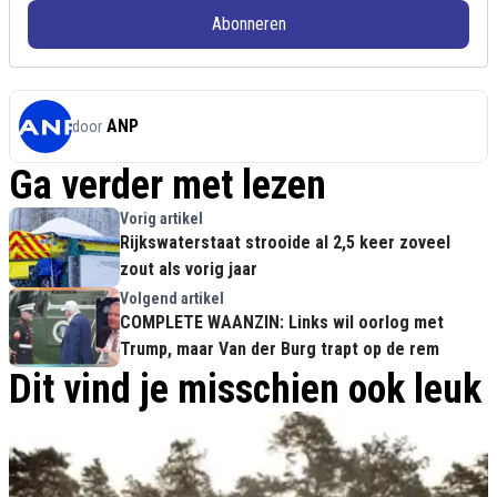
Abonneren
ANP
door
Ga verder met lezen
Vorig artikel
Rijkswaterstaat strooide al 2,5 keer zoveel
zout als vorig jaar
Volgend artikel
COMPLETE WAANZIN: Links wil oorlog met
Trump, maar Van der Burg trapt op de rem
Dit vind je misschien ook leuk