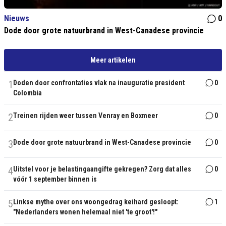
Nieuws
0
Dode door grote natuurbrand in West-Canadese provincie
Meer artikelen
1
Doden door confrontaties vlak na inauguratie president
0
Colombia
2
Treinen rijden weer tussen Venray en Boxmeer
0
3
Dode door grote natuurbrand in West-Canadese provincie
0
4
Uitstel voor je belastingaangifte gekregen? Zorg dat alles
0
vóór 1 september binnen is
5
Linkse mythe over ons woongedrag keihard gesloopt:
1
"Nederlanders wonen helemaal niet 'te groot'!"