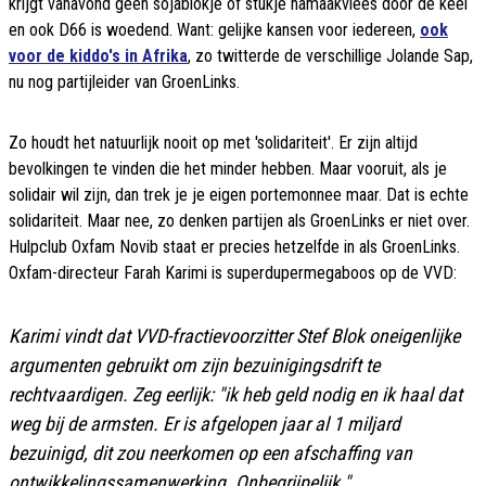
krijgt vanavond geen sojablokje of stukje namaakvlees door de keel
en ook D66 is woedend. Want: gelijke kansen voor iedereen,
ook
voor de kiddo's in Afrika
, zo twitterde de verschillige Jolande Sap,
nu nog partijleider van GroenLinks.
Zo houdt het natuurlijk nooit op met 'solidariteit'. Er zijn altijd
bevolkingen te vinden die het minder hebben. Maar vooruit, als je
solidair wil zijn, dan trek je je eigen portemonnee maar. Dat is echte
solidariteit. Maar nee, zo denken partijen als GroenLinks er niet over.
Hulpclub Oxfam Novib staat er precies hetzelfde in als GroenLinks.
Oxfam-directeur Farah Karimi is superdupermegaboos op de VVD:
Karimi vindt dat VVD-fractievoorzitter Stef Blok oneigenlijke
argumenten gebruikt om zijn bezuinigingsdrift te
rechtvaardigen. Zeg eerlijk: "ik heb geld nodig en ik haal dat
weg bij de armsten. Er is afgelopen jaar al 1 miljard
bezuinigd, dit zou neerkomen op een afschaffing van
ontwikkelingssamenwerking. Onbegrijpelijk."