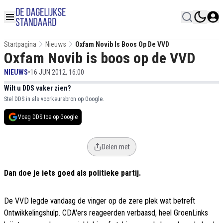
Startpagina
Nieuws
Oxfam Novib Is Boos Op De VVD
Oxfam Novib is boos op de VVD
NIEUWS
•
16 JUN 2012, 16:00
Wilt u DDS vaker zien?
Stel DDS in als voorkeursbron op Google.
Voeg DDS toe op Google
Delen met
Dan doe je iets goed als politieke partij.
De VVD legde vandaag de vinger op de zere plek wat betreft
Ontwikkelingshulp. CDA'ers reageerden verbaasd, heel GroenLinks