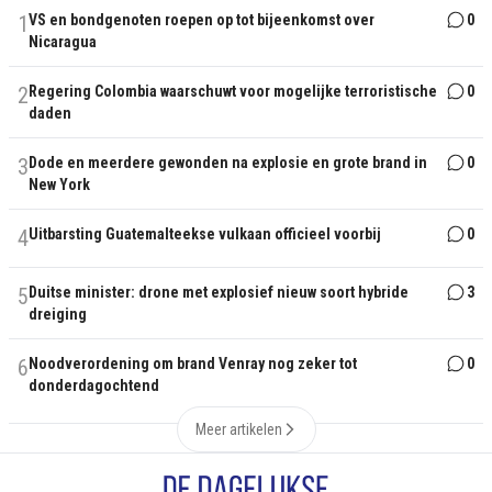
1
VS en bondgenoten roepen op tot bijeenkomst over
0
Nicaragua
2
Regering Colombia waarschuwt voor mogelijke terroristische
0
daden
3
Dode en meerdere gewonden na explosie en grote brand in
0
New York
4
Uitbarsting Guatemalteekse vulkaan officieel voorbij
0
5
Duitse minister: drone met explosief nieuw soort hybride
3
dreiging
6
Noodverordening om brand Venray nog zeker tot
0
donderdagochtend
Meer artikelen