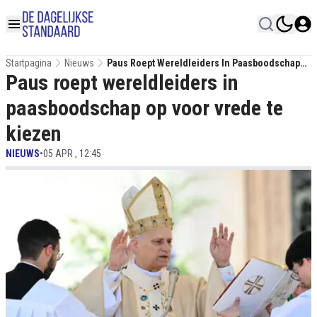
Startpagina
Nieuws
Paus Roept Wereldleiders In Paasboodschap
Paus roept wereldleiders in
Op Voor Vrede Te Kiezen
paasboodschap op voor vrede te
kiezen
NIEUWS
•
05 APR , 12:45