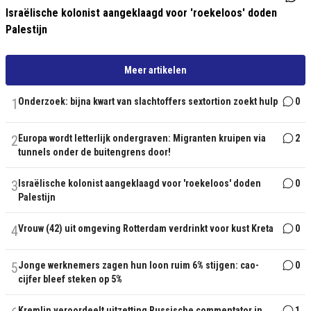
Israëlische kolonist aangeklaagd voor 'roekeloos' doden
Palestijn
Meer artikelen
1
Onderzoek: bijna kwart van slachtoffers sextortion zoekt hulp
0
2
Europa wordt letterlijk ondergraven: Migranten kruipen via
2
tunnels onder de buitengrens door!
3
Israëlische kolonist aangeklaagd voor 'roekeloos' doden
0
Palestijn
4
Vrouw (42) uit omgeving Rotterdam verdrinkt voor kust Kreta
0
5
Jonge werknemers zagen hun loon ruim 6% stijgen: cao-
0
cijfer bleef steken op 5%
Kremlin veroordeelt uitzetting Russische commentator in
1