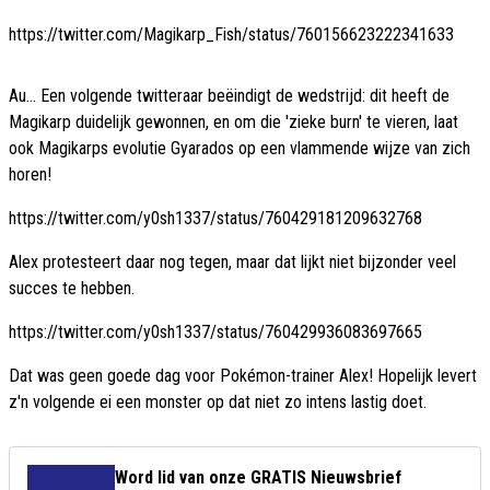
https://twitter.com/Magikarp_Fish/status/760156623222341633
Au... Een volgende twitteraar beëindigt de wedstrijd: dit heeft de
Magikarp duidelijk gewonnen, en om die 'zieke burn' te vieren, laat
ook Magikarps evolutie Gyarados op een vlammende wijze van zich
horen!
https://twitter.com/y0sh1337/status/760429181209632768
Alex protesteert daar nog tegen, maar dat lijkt niet bijzonder veel
succes te hebben.
https://twitter.com/y0sh1337/status/760429936083697665
Dat was geen goede dag voor Pokémon-trainer Alex! Hopelijk levert
z'n volgende ei een monster op dat niet zo intens lastig doet.
Word lid van onze GRATIS Nieuwsbrief