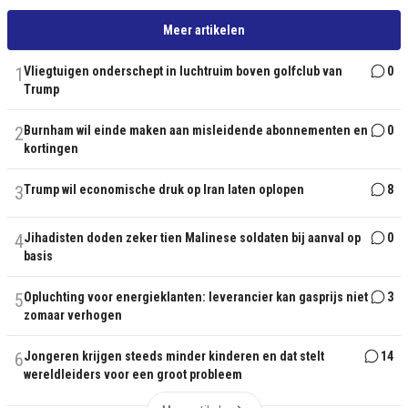
Meer artikelen
1
Vliegtuigen onderschept in luchtruim boven golfclub van
0
Trump
2
Burnham wil einde maken aan misleidende abonnementen en
0
kortingen
3
Trump wil economische druk op Iran laten oplopen
8
4
Jihadisten doden zeker tien Malinese soldaten bij aanval op
0
basis
5
Opluchting voor energieklanten: leverancier kan gasprijs niet
3
zomaar verhogen
6
Jongeren krijgen steeds minder kinderen en dat stelt
14
wereldleiders voor een groot probleem