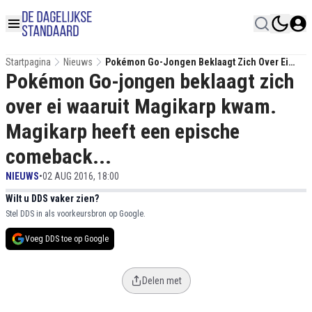
Startpagina
Nieuws
Pokémon Go-Jongen Beklaagt Zich Over Ei
Pokémon Go-jongen beklaagt zich
Waaruit Magikarp Kwam. Magikarp Heeft Een
Epische Comeback...
over ei waaruit Magikarp kwam.
Magikarp heeft een epische
comeback...
NIEUWS
•
02 AUG 2016, 18:00
Wilt u DDS vaker zien?
Stel DDS in als voorkeursbron op Google.
Voeg DDS toe op Google
Delen met