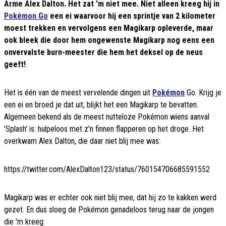
Arme Alex Dalton. Het zat 'm niet mee. Niet alleen kreeg hij in
Pokémon Go
een ei waarvoor hij een sprintje van 2 kilometer
moest trekken en vervolgens een Magikarp opleverde, maar
ook bleek die door hem ongewenste Magikarp nog eens een
onvervalste burn-meester die hem het deksel op de neus
geeft!
Het is één van de meest vervelende dingen uit
Pokémon
Go. Krijg je
een ei en broed je dat uit, blijkt het een Magikarp te bevatten.
Algemeen bekend als de meest nutteloze Pokémon wiens aanval
'Splash' is: hulpeloos met z'n finnen flapperen op het droge. Het
overkwam Alex Dalton, die daar niet blij mee was:
https://twitter.com/AlexDalton123/status/760154706685591552
Magikarp was er echter ook niet blij mee, dat hij zo te kakken werd
gezet. En dus sloeg de Pokémon genadeloos terug naar de jongen
die 'm kreeg: