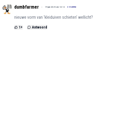
dumbfarmer
19 juni 2025 om 14:12
+
112593
nieuwe vorm van 'kleiduiven schieten' wellicht?
1
+
Antwoord