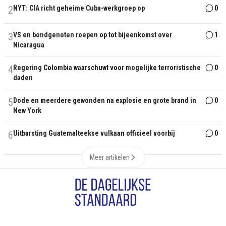
2
NYT: CIA richt geheime Cuba-werkgroep op
0
3
VS en bondgenoten roepen op tot bijeenkomst over
1
Nicaragua
4
Regering Colombia waarschuwt voor mogelijke terroristische
0
daden
5
Dode en meerdere gewonden na explosie en grote brand in
0
New York
6
Uitbarsting Guatemalteekse vulkaan officieel voorbij
0
Meer artikelen