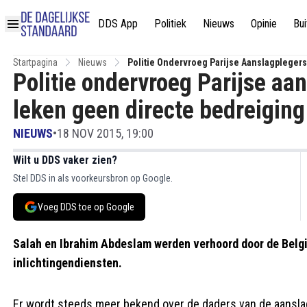
DDS App
Politiek
Nieuws
Opinie
Bui
Startpagina
Nieuws
Politie Ondervroeg Parijse Aanslagplegers
Politie ondervroeg Parijse aa
leken geen directe bedreiging
NIEUWS
•
18 NOV 2015, 19:00
Wilt u DDS vaker zien?
Stel DDS in als voorkeursbron op Google.
Voeg DDS toe op Google
Salah en Ibrahim Abdeslam werden verhoord door de Bel
inlichtingendiensten.
Er wordt steeds meer bekend over de daders van de aansl