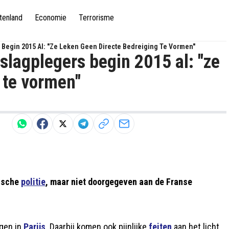
tenland
Economie
Terrorisme
 Begin 2015 Al: "ze Leken Geen Directe Bedreiging Te Vormen"
nslagplegers begin 2015 al: "ze
 te vormen"
gische
politie
, maar niet doorgegeven aan de Franse
agen in
Parijs
. Daarbij komen ook pijnlijke
feiten
aan het licht