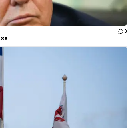
0
 toe