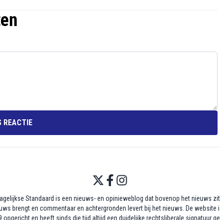
ten
 REACTIE
agelijkse Standaard is een nieuws- en opinieweblog dat bovenop het nieuws zit,
uws brengt en commentaar en achtergronden levert bij het nieuws. De website i
 opgericht en heeft sinds die tijd altijd een duidelijke rechtsliberale signatuur g