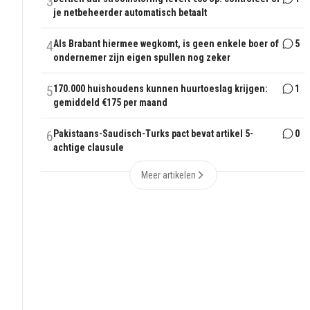
3
je netbeheerder automatisch betaalt
4
Als Brabant hiermee wegkomt, is geen enkele boer of
5
ondernemer zijn eigen spullen nog zeker
5
170.000 huishoudens kunnen huurtoeslag krijgen:
1
gemiddeld €175 per maand
6
Pakistaans-Saudisch-Turks pact bevat artikel 5-
0
achtige clausule
Meer artikelen