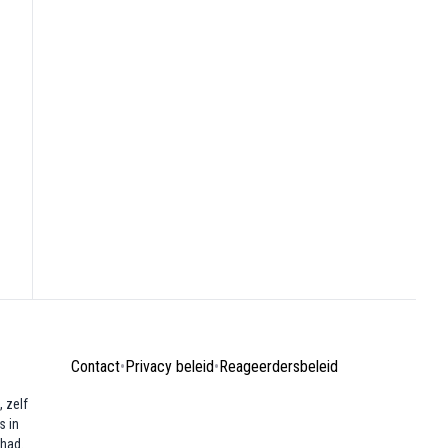
Contact
•
Privacy beleid
•
Reageerdersbeleid
 zelf
s in
ehad.