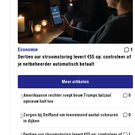
Economie
1
Dertien uur stroomstoring levert €55 op: controleer of
je netbeheerder automatisch betaalt
Meer artikelen
1
Amerikaanse rechter roept bouw Trumps balzaal
0
opnieuw halt toe
2
Zorgen bij Delfland om toenemend aantal scheuren
0
in dijken
Dertien uur stroomstoring levert €55 op: controleer of
1