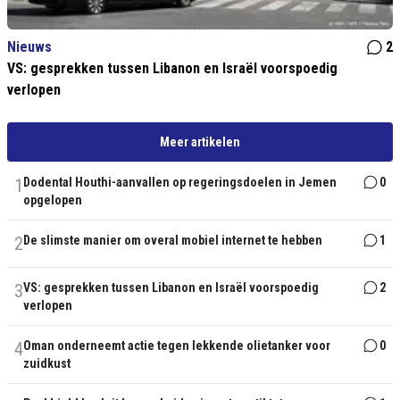
Nieuws
2
VS: gesprekken tussen Libanon en Israël voorspoedig
verlopen
Meer artikelen
1
Dodental Houthi-aanvallen op regeringsdoelen in Jemen
0
opgelopen
2
De slimste manier om overal mobiel internet te hebben
1
3
VS: gesprekken tussen Libanon en Israël voorspoedig
2
verlopen
4
Oman onderneemt actie tegen lekkende olietanker voor
0
zuidkust