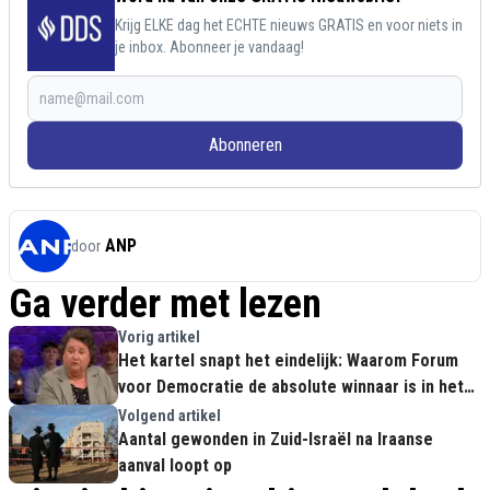
Krijg ELKE dag het ECHTE nieuws GRATIS en voor niets in
je inbox. Abonneer je vandaag!
Abonneren
ANP
door
Ga verder met lezen
Vorig artikel
Het kartel snapt het eindelijk: Waarom Forum
voor Democratie de absolute winnaar is in het
Zeeuwse Vlissingen
Volgend artikel
Aantal gewonden in Zuid-Israël na Iraanse
aanval loopt op