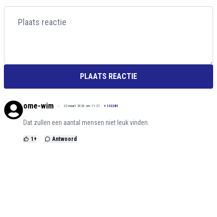
PLAATS REACTIE
ome-wim
22 maart 2026 om 11:21
+
132281
Dat zullen een aantal mensen niet leuk vinden.
1
+
Antwoord