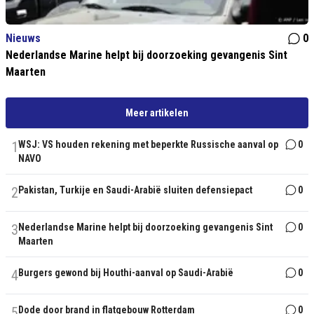
Nieuws
0
Nederlandse Marine helpt bij doorzoeking gevangenis Sint
Maarten
Meer artikelen
1
WSJ: VS houden rekening met beperkte Russische aanval op
0
NAVO
2
Pakistan, Turkije en Saudi-Arabië sluiten defensiepact
0
3
Nederlandse Marine helpt bij doorzoeking gevangenis Sint
0
Maarten
4
Burgers gewond bij Houthi-aanval op Saudi-Arabië
0
5
Dode door brand in flatgebouw Rotterdam
0