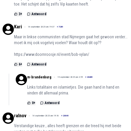
toe. Het schijnt dat hij zelfs Vip kaarten heeft.
3
+
Antwoord
Kari
14 september 2025 om 19:37
+
7281
Maar in linkse communisten stad Nijmegen gaat het gewoon verder...
moet ik mij ook vogelvrij voelen? Waar houdt dit op??
https://www.doornroosje.nl/event/bob-vylan/
6
+
Antwoord
m-brandenburg
15 september 2025 om 2:59
+
26481
Links totalitaire en islamietjes. Die gaan hand in hand en
vinden dit allemaal prima.
0
+
Antwoord
ralnov
14 september 2025 om 19:18
+
20041
Verstandige keuze , alles heeft grenzen en die treed hij met beide