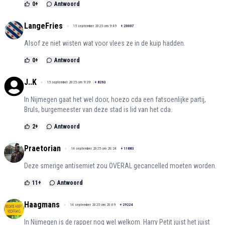
0
+
Antwoord
LangeFries
15 september 2025 om 9:49
+
20007
Alsof ze niet wisten wat voor vlees ze in de kuip hadden.
0
+
Antwoord
J..K
15 september 2025 om 9:39
+
8263
In Nijmegen gaat het wel door, hoezo cda een fatsoenlijke partij,
Bruls, burgemeester van deze stad is lid van het cda.
2
+
Antwoord
Praetorian
14 september 2025 om 20:24
+
11883
Deze smerige antisemiet zou OVERAL gecancelled moeten worden.
11
+
Antwoord
Haagmans
14 september 2025 om 20:09
+
29224
In Nijmegen is de rapper nog wel welkom. Harry Petit juist het juist