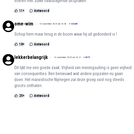
voeten met zulke haatdragende uitspraken.
11
+
Antwoord
ome-wim
14 september 2025 om 18:36
+
132281
Schop hem maar terug in de boom waar hij uit gedonderd is !
18
+
Antwoord
lekkerbelangrijk
14 september 2025 om 18:21
+
8177
Dit lijkt me een goede zaak. Vrijheid van meningsuiting is geen vrijheid
van consequenties. Ben benieuwd wat andere popzalen nu gaan
doen. Het marxistische Nijmegen zal deze groep vast nog steeds
groots onthalen.
25
+
Antwoord