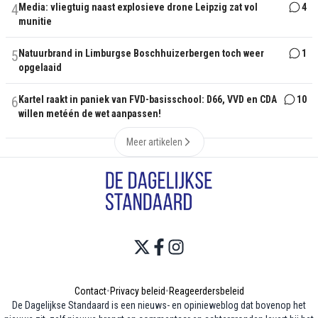
4
Media: vliegtuig naast explosieve drone Leipzig zat vol
4
munitie
5
Natuurbrand in Limburgse Boschhuizerbergen toch weer
1
opgelaaid
6
Kartel raakt in paniek van FVD-basisschool: D66, VVD en CDA
10
willen metéén de wet aanpassen!
Meer artikelen
Contact
•
Privacy beleid
•
Reageerdersbeleid
De Dagelijkse Standaard is een nieuws- en opinieweblog dat bovenop het