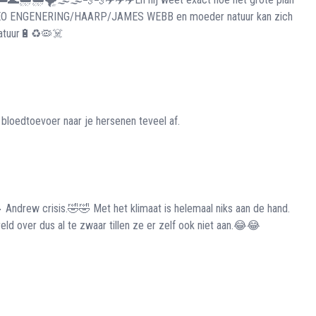
p GEO ENGENERING/HAARP/JAMES WEBB en moeder natuur kan zich
natuur🔋♻️🦠☠️
 bloedtoevoer naar je hersenen teveel af.
🤴 Andrew crisis.🤣🤣 Met het klimaat is helemaal niks aan de hand.
eld over dus al te zwaar tillen ze er zelf ook niet aan.😂😂