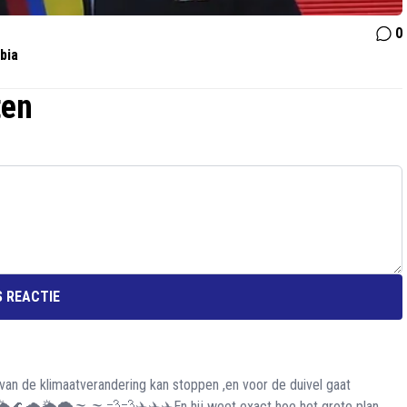
0
bia
ten
 REACTIE
an de klimaatverandering kan stoppen ,en voor de duivel gaat
️🌊🌧️🌦️🌪️🌫️🌫️💨💨✈️✈️✈️En hij weet exact hoe het grote plan