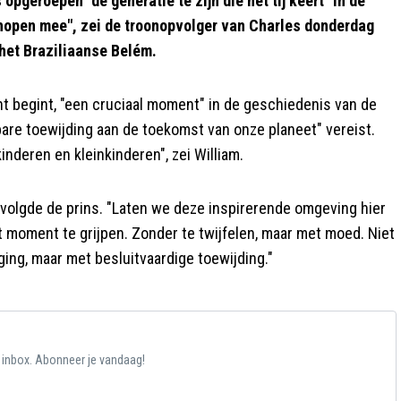
opgeroepen "de generatie te zijn die het tij keert" in de
 hopen mee", zei de troonopvolger van Charles donderdag
 het Braziliaanse Belém.
t begint, "een cruciaal moment" in de geschiedenis van de
re toewijding aan de toekomst van onze planeet" vereist.
nderen en kleinkinderen", zei William.
rvolgde de prins. "Laten we deze inspirerende omgeving hier
 moment te grijpen. Zonder te twijfelen, maar met moed. Niet
ing, maar met besluitvaardige toewijding."
e inbox. Abonneer je vandaag!