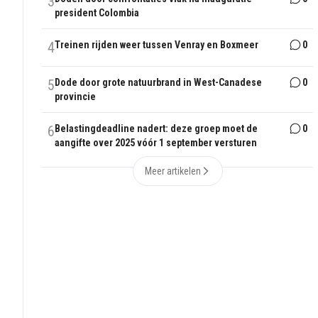
3
president Colombia
4
Treinen rijden weer tussen Venray en Boxmeer
0
5
Dode door grote natuurbrand in West-Canadese
0
provincie
6
Belastingdeadline nadert: deze groep moet de
0
aangifte over 2025 vóór 1 september versturen
Meer artikelen