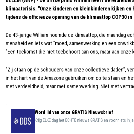
BELÉM (ANP) - De Britse prins William heeft wereldleiders 
klimaatcrisis. "Onze kinderen en kleinkinderen kijken en
tijdens de officieuze opening van de klimaattop COP30 in
De 43-jarige William noemde de klimaattop, die maandag ech
mensheid en iets wat "moed, samenwerking en een onwrikba
"Een toekomst die niet toebehoort aan ons, maar aan onze ki
"Zij staan op de schouders van onze collectieve daden", ve
in het hart van de Amazone gebruiken om op te staan en het
met verdeeldheid, maar met samenwerking. Niet met vertrag
Word lid van onze GRATIS Nieuwsbrief
Krijg ELKE dag het ECHTE nieuws GRATIS en voor niets in j