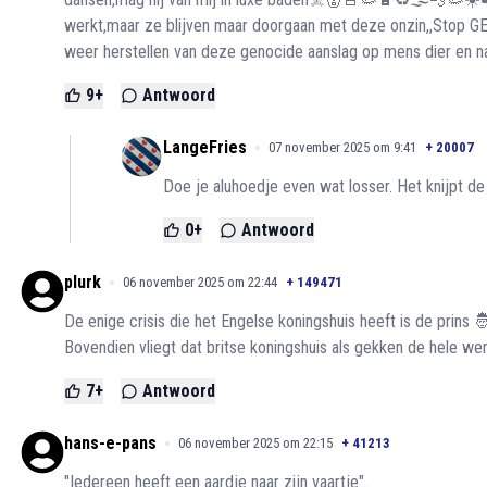
werkt,maar ze blijven maar doorgaan met deze onzin,,Sto
weer herstellen van deze genocide aanslag op mens dier en 
9
+
Antwoord
LangeFries
07 november 2025 om 9:41
+
20007
Doe je aluhoedje even wat losser. Het knijpt de
0
+
Antwoord
plurk
06 november 2025 om 22:44
+
149471
De enige crisis die het Engelse koningshuis heeft is de prins 
Bovendien vliegt dat britse koningshuis als gekken de hele wer
7
+
Antwoord
hans-e-pans
06 november 2025 om 22:15
+
41213
"Iedereen heeft een aardje naar zijn vaartje".