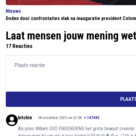
Nieuws
Doden door confrontaties vlak na inauguratie president Colom
Laat mensen jouw mening we
17 Reacties
PLAATS
bitchie
06 november 2025 om 22:58
+
147495
Als prins William GEO ENGENERING het grote bewust creëren v
dansen,mag hij van mij in luxe baden☠️👹🚨🦠🔋♻️🌫️💨🦠☀️🌥