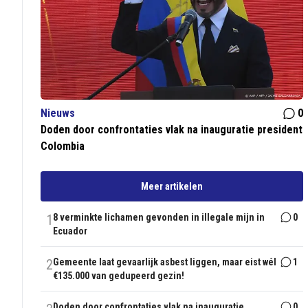
Nieuws
0
Doden door confrontaties vlak na inauguratie president
Colombia
Meer artikelen
1
8 verminkte lichamen gevonden in illegale mijn in
0
Ecuador
2
Gemeente laat gevaarlijk asbest liggen, maar eist wél
1
€135.000 van gedupeerd gezin!
Doden door confrontaties vlak na inauguratie
0